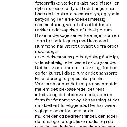
fotografiske værker skabt med afsæt i en
dyb interesse for lys. Til udstillingen har
både det konkrete sansbare lys, og lysets
betydning i en erkendelsesmæssig
sammenhæng, været afsættet for en
række undersøgelser af udvalgte rum.
Disse undersøgelser er foretaget som en
form for notetagning med kameraet.
Rummene har været udvalgt ud fra ordet
oplysning's
erkendelsesmæssige betydning; åndeligt,
videnskabeligt eller æstetisk oplysende.
Det har været rum for forskning, for bøn
og for kunst. I disse rum er det sansbare
lys undersøgt og opsamlet på film.
Værkerne er opstået i et grænseområde
mellem det idé-baserede, det rent
intuitive og det observerende, som en
form for fænomenologisk sansning af det
umiddelbart foreliggende. Der har været
vigtige elementer, som fx. de
muligheder og begrænsninger, der ligger i
det analoge fotografiske medie og i de