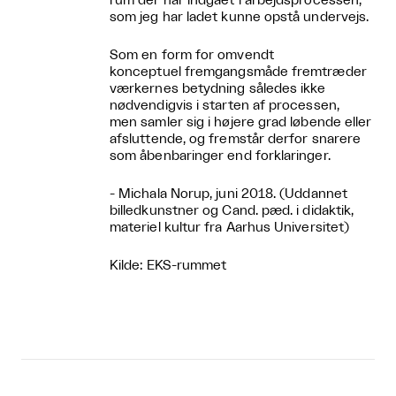
rum der har indgået i arbejdsprocessen,
som jeg har ladet kunne opstå undervejs.
Som en form for omvendt
konceptuel fremgangsmåde fremtræder
værkernes betydning således ikke
nødvendigvis i starten af processen,
men samler sig i højere grad løbende eller
afsluttende, og fremstår derfor snarere
som åbenbaringer end forklaringer.
- Michala Norup, juni 2018. (Uddannet
billedkunstner og Cand. pæd. i didaktik,
materiel kultur fra Aarhus Universitet)
Kilde: EKS-rummet