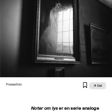

Pressefoto

Del
Noter om lys
er en serie analoge