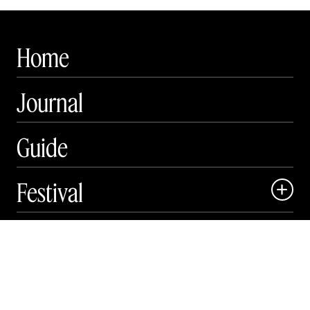
Home
Journal
Guide
Festival

Art Matter Local

Mere

Art Matter Festival

Om

Live

Publikationer
