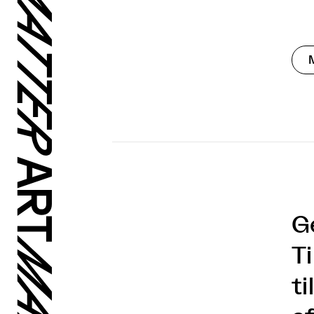
G
T
t