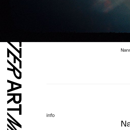
Nan
info
Na