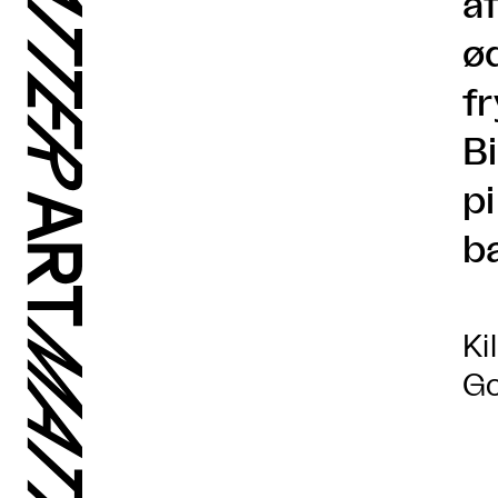
a
ø
fr
B
p
b
Ki
G