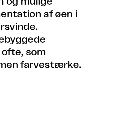
n og mulige
ntation af øen i
orsvinde.
mebyggede
 ofte, som
men farvestærke.