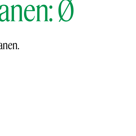
anen: Ø
anen.