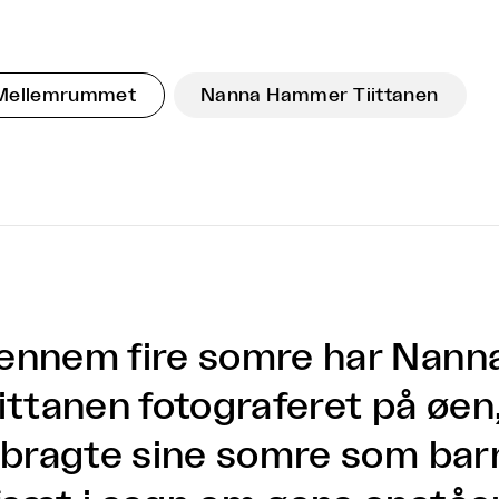
Mellemrummet
Nanna Hammer Tiittanen
ennem fire somre har Nan
iittanen fotograferet på øen
ilbragte sine somre som barn