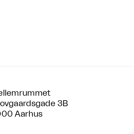
ellemrummet
ovgaardsgade 3B
00 Aarhus