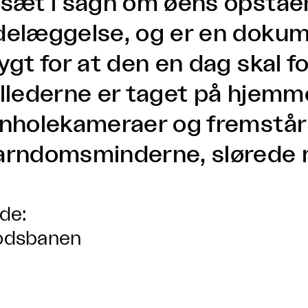
fsæt i sagn om øens opståe
delæggelse, og er en dokume
ygt for at den en dag skal f
illederne er taget på hjem
inholekameraer og fremstår
arndomsminderne, slørede 
lde:
odsbanen