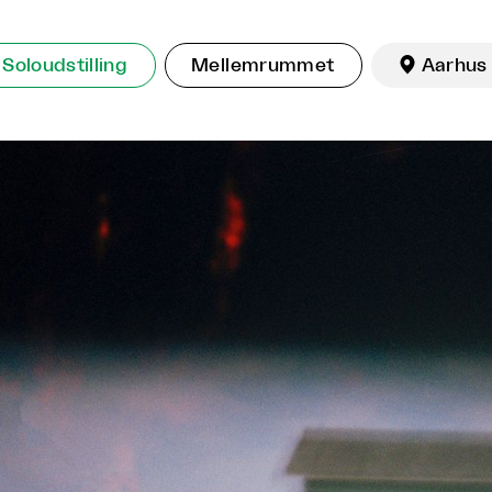
Soloudstilling
Mellemrummet

Aarhus