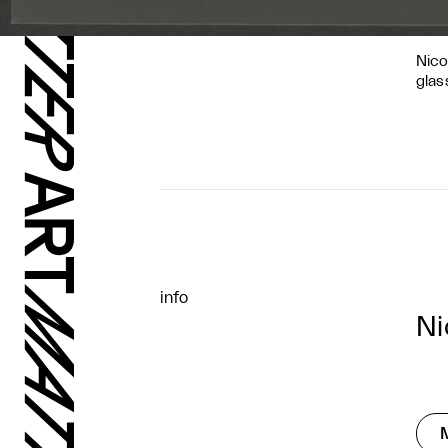
Nico
glas
info
Ni