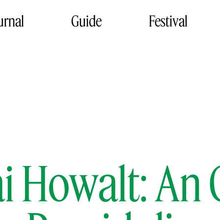
urnal
Guide
Festival
ai Howalt: An 