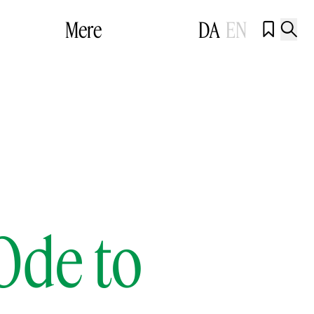
Mere
DA
EN


Ode to