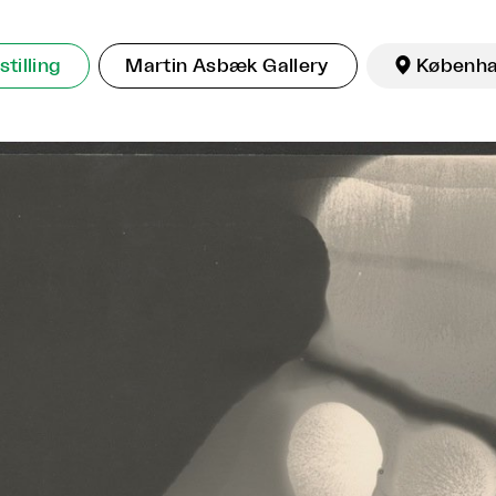
tilling
Martin Asbæk Gallery

Københ