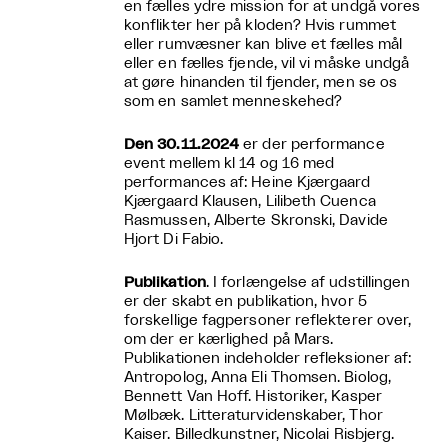
en fælles ydre mission for at undgå vores
konflikter her på kloden? Hvis rummet
eller rumvæsner kan blive et fælles mål
eller en fælles fjende, vil vi måske undgå
at gøre hinanden til fjender, men se os
som en samlet menneskehed?
Den 30.11.2024
er der performance
event mellem kl 14 og 16 med
performances af: Heine Kjærgaard
Kjærgaard Klausen, Lilibeth Cuenca
Rasmussen, Alberte Skronski, Davide
Hjort Di Fabio.
Publikation
. I forlængelse af udstillingen
er der skabt en publikation, hvor 5
forskellige fagpersoner reflekterer over,
om der er kærlighed på Mars.
Publikationen indeholder refleksioner af:
Antropolog, Anna Eli Thomsen. Biolog,
Bennett Van Hoff. Historiker, Kasper
Mølbæk. Litteraturvidenskaber, Thor
Kaiser. Billedkunstner, Nicolai Risbjerg.