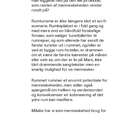
man kiggede ned på den lille jordklode,
som resten af menneskeheden render
rundt på?
Rumturisme er ikke længere blot et sci-fi-
scenarie. Rumkapløbet er i fuld gang og
med mere end en håndfuld forskellige
firmaer, som sælger turistbilletter til
rumrejser, og som allerede har sendt de
første turister ud i rummet, og/eller er
ved at bygge rum-hoteller, er drømmen
om at være de første kærester på månen
eller selv se, om der er liv på Mars, ikke
blot drømmende sangtekster men en
snarlig mulighed for os mennesker.
Rummet rummer et enormt potentiale for
menneskeheden, men stiller også
spørgsmål om hvilken ny verdensorden
og konsekvenser en kolonisering af det
ydre rum kan medføre.
Måske har vi som menneskehed brug for