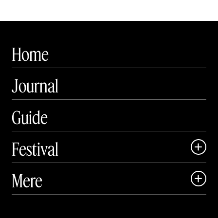
Home
Journal
Guide
Festival

Art Matter Local

Mere

Art Matter Festival

Om

Live
