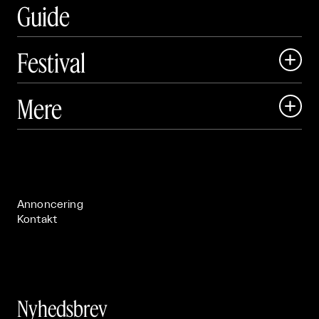
Guide
Festival

Art Matter Local

Mere

Art Matter Festival

Om

Live

Publikationer

Annoncering
Kontakt
Nyhedsbrev