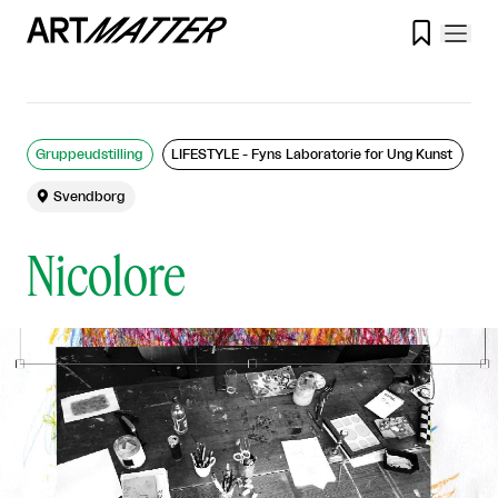

Gruppeudstilling
LIFESTYLE - Fyns Laboratorie for Ung Kunst

Svendborg
Nicolore