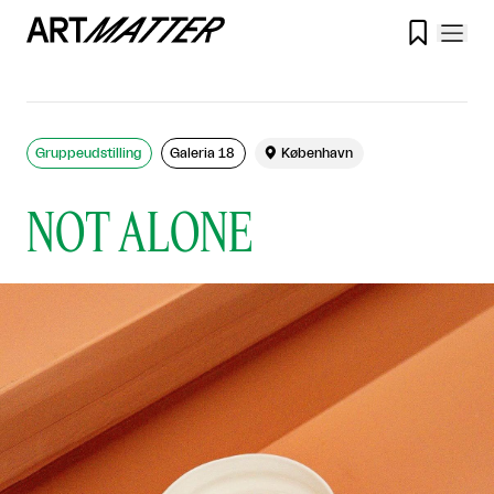

Gruppeudstilling
Galeria 18

København
NOT ALONE