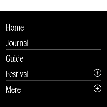
Home
Journal
Guide
Festival

Art Matter Local

Mere

Art Matter Festival

Om

Live
