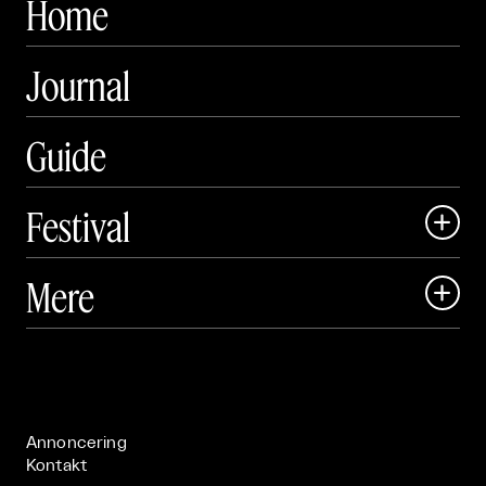
Home
Journal
Guide
Festival

Art Matter Local

Mere

Art Matter Festival

Om

Live

Publikationer

Annoncering
Kontakt