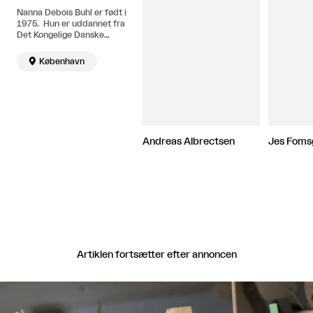
Nanna Debois Buhl er født i
1975. Hun er uddannet fra
Det Kongelige Danske
Kunstakademi i 2006 og har
deltaget i The Whitney

København
Independent Study Program
i New York 2008-09. Bor og
arbejder i København og
New York.
Andreas Albrectsen
Jes Foms
Artiklen fortsætter efter annoncen