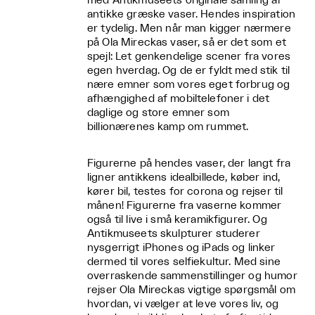
med Antikmuseets originale samling af
antikke græske vaser. Hendes inspiration
er tydelig. Men når man kigger nærmere
på Ola Mireckas vaser, så er det som et
spejl: Let genkendelige scener fra vores
egen hverdag. Og de er fyldt med stik til
nære emner som vores eget forbrug og
afhængighed af mobiltelefoner i det
daglige og store emner som
billionærenes kamp om rummet.
Figurerne på hendes vaser, der langt fra
ligner antikkens idealbillede, køber ind,
kører bil, testes for corona og rejser til
månen! Figurerne fra vaserne kommer
også til live i små keramikfigurer. Og
Antikmuseets skulpturer studerer
nysgerrigt iPhones og iPads og linker
dermed til vores selfiekultur. Med sine
overraskende sammenstillinger og humor
rejser Ola Mireckas vigtige spørgsmål om
hvordan, vi vælger at leve vores liv, og