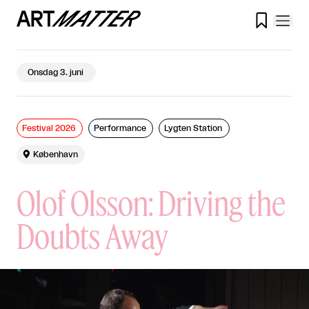

Onsdag 3. juni
Festival 2026
Performance
Lygten Station

København
Olof Olsson: Driving the
Doubts Away