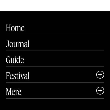
Home
Journal
Guide
Festival

Art Matter Local

Mere

Art Matter Festival

Om

Live
