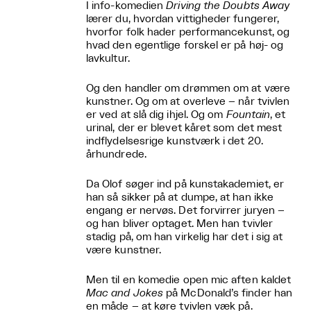
I info-komedien
Driving the Doubts Away
lærer du, hvordan vittigheder fungerer,
hvorfor folk hader performancekunst, og
hvad den egentlige forskel er på høj- og
lavkultur.
Og den handler om drømmen om at være
kunstner. Og om at overleve – når tvivlen
er ved at slå dig ihjel. Og om
Fountain
, et
urinal, der er blevet kåret som det mest
indflydelsesrige kunstværk i det 20.
århundrede.
Da Olof søger ind på kunstakademiet, er
han så sikker på at dumpe, at han ikke
engang er nervøs. Det forvirrer juryen –
og han bliver optaget. Men han tvivler
stadig på, om han virkelig har det i sig at
være kunstner.
Men til en komedie open mic aften kaldet
Mac and Jokes
på McDonald’s finder han
en måde – at køre tvivlen væk på.