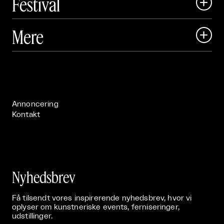
Festival

Art Matter Local

Mere

Art Matter Festival

Om

Live

Publikationer

Annoncering
Kontakt
Nyhedsbrev
Få tilsendt vores inspirerende nyhedsbrev, hvor vi
oplyser om kunstneriske events, ferniseringer,
udstillinger.