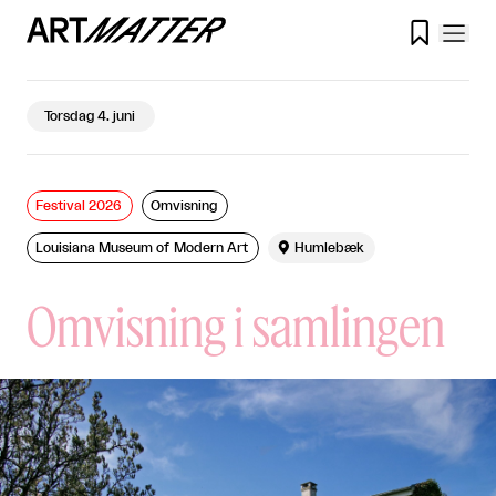

Torsdag 4. juni
Festival 2026
Omvisning
Louisiana Museum of Modern Art

Humlebæk
Omvisning i samlingen