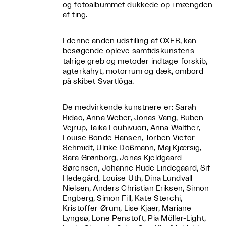
og fotoalbummet dukkede op i mængden
af ting.
I denne anden udstilling af OXER, kan
besøgende opleve samtidskunstens
talrige greb og metoder indtage forskib,
agterkahyt, motorrum og dæk, ombord
på skibet Svartlöga.
De medvirkende kunstnere er: Sarah
Ridao, Anna Weber, Jonas Vang, Ruben
Vejrup, Taika Louhivuori, Anna Walther,
Louise Bonde Hansen, Torben Victor
Schmidt, Ulrike Doßmann, Maj Kjærsig,
Sara Grønborg, Jonas Kjeldgaard
Sørensen, Johanne Rude Lindegaard, Sif
Hedegård, Louise Uth, Dina Lundvall
Nielsen, Anders Christian Eriksen, Simon
Engberg, Simon Fill, Kate Sterchi,
Kristoffer Ørum, Lise Kjaer, Mariane
Lyngsø, Lone Penstoft, Pia Möller-Light,