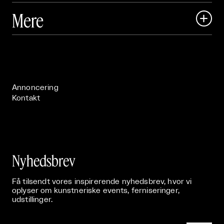
Art Matter Local

Mere

Art Matter Festival

Om

Live

Publikationer

Annoncering
Kontakt
Nyhedsbrev
Få tilsendt vores inspirerende nyhedsbrev, hvor vi
oplyser om kunstneriske events, ferniseringer,
udstillinger.