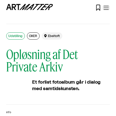

Udstilling
OXER

Ebeltoft
Opløsning af Det
Private Arkiv
Et forlist fotoalbum går i dialog
med samtidskunsten.
info