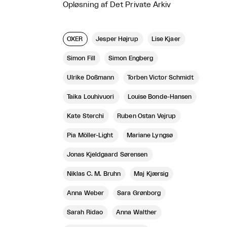
Opløsning af Det Private Arkiv
OXER
Jesper Højrup
Lise Kjaer
Simon Fill
Simon Engberg
Ulrike Doßmann
Torben Victor Schmidt
Taika Louhivuori
Louise Bonde-Hansen
Kate Sterchi
Ruben Ostan Vejrup
Pia Möller-Light
Mariane Lyngsø
Jonas Kjeldgaard Sørensen
Niklas C. M. Bruhn
Maj Kjærsig
Anna Weber
Sara Grønborg
Sarah Ridao
Anna Walther