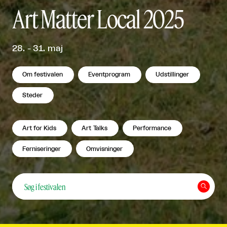
Art Matter Local 2025
28. - 31. maj
Om festivalen
Eventprogram
Udstillinger
Steder
Art for Kids
Art Talks
Performance
Udstillinger Art Matter Local
Ferniseringer
Omvisninger
2025 - Guldborgsund


Local 2025
Del