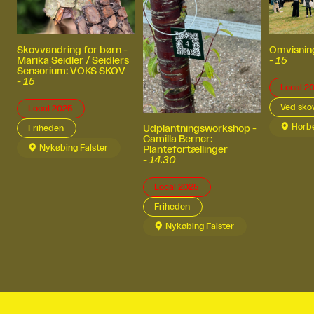
Omvisnin
Skovvandring for børn -
-
15
Marika Seidler / Seidlers
Sensorium: VOKS SKOV
-
15
Local 2
Ved sko
Local 2025

Horb
Friheden
Udplantningsworkshop -
Camilla Berner:

Nykøbing Falster
Plantefortællinger
-
14.30
Local 2025
Friheden

Nykøbing Falster