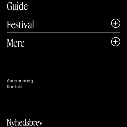
Guide
Festival

Art Matter Local

Mere

Art Matter Festival

Om

Live

Publikationer

Annoncering
Kontakt
Nyhedsbrev