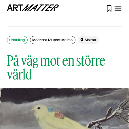

Udstilling
Moderna Museet Malmö

Malmø
På väg mot en större
värld