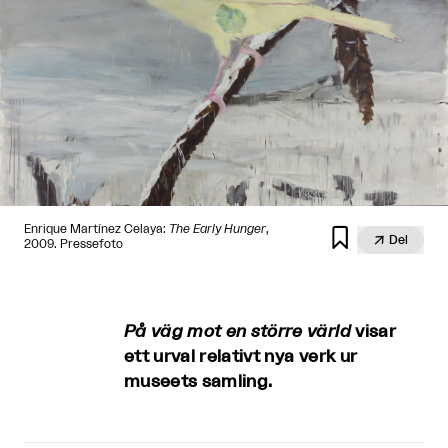
Enrique Martínez Celaya:
The Early Hunger
,


Del
2009. Pressefoto
På väg mot en större värld
visar
ett urval relativt nya verk ur
museets samling.