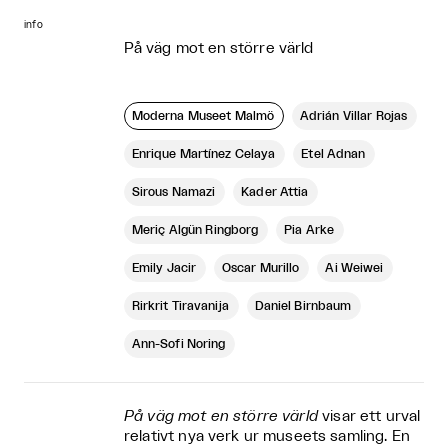
info
På väg mot en större värld
Moderna Museet Malmö
Adrián Villar Rojas
Enrique Martínez Celaya
Etel Adnan
Sirous Namazi
Kader Attia
Meriç Algün Ringborg
Pia Arke
Emily Jacir
Oscar Murillo
Ai Weiwei
Rirkrit Tiravanija
Daniel Birnbaum
Ann-Sofi Noring
På väg mot en större värld
visar ett urval
relativt nya verk ur museets samling. En