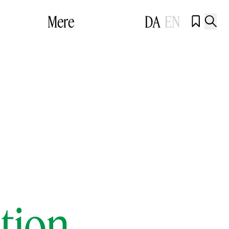
Mere
DA
EN


tion