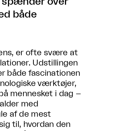
r spænder over
med både
ens, er ofte svære at
ationer. Udstillingen
er både fascinationen
nologiske værktøjer,
 på mennesket i dag –
salder med
le af de mest
ig til, hvordan den