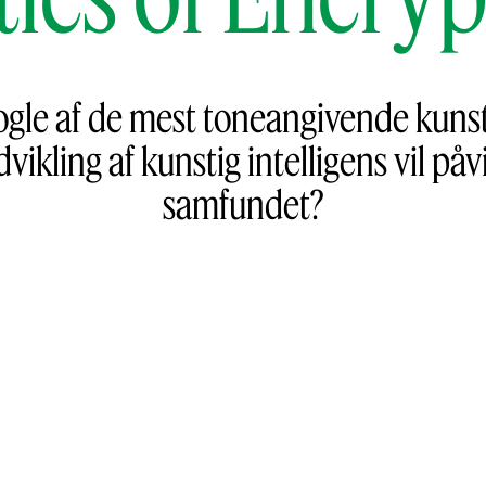
le af de mest toneangivende kunstner
ikling af kunstig intelligens vil p
samfundet?