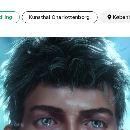
illing
Kunsthal Charlottenborg

Køben