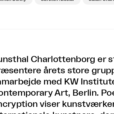
unsthal Charlottenborg er st
ræsentere årets store grupp
amarbejde med KW Institute
ontemporary Art, Berlin. Poe
ncryption viser kunstværker