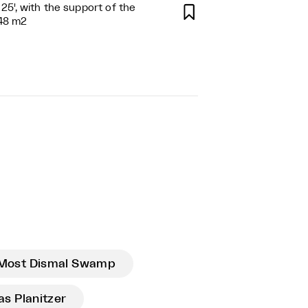
 25', with the support of the

,48 m2
Most Dismal Swamp
as Planitzer