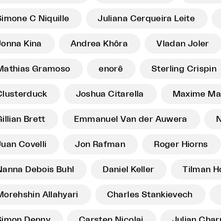
Simone C Niquille
Juliana Cerqueira Leite
Jonna Kina
Andrea Khôra
Vladan Joler
Mathias Gramoso
enorê
Sterling Crispin
Clusterduck
Joshua Citarella
Maxime Ma
illian Brett
Emmanuel Van der Auwera
N
Juan Covelli
Jon Rafman
Roger Hiorns
Nanna Debois Buhl
Daniel Keller
Tilman H
Morehshin Allahyari
Charles Stankievech
Simon Denny
Carsten Nicolai
Julian Char