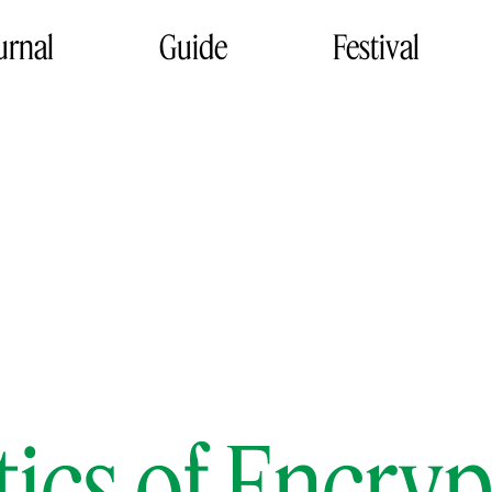
urnal
Guide
Festival
tics of Encryp