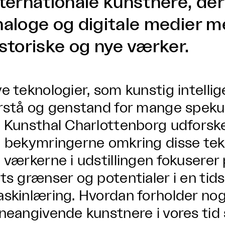
nternationale kunstnere, de
naloge og digitale medier 
istoriske og nye værker.
e teknologier, som kunstig intellig
rstå og genstand for mange spekul
 Kunsthal Charlottenborg udforsk
 bekymringerne omkring disse tek
 værkerne i udstillingen fokuserer
ts grænser og potentialer i en tid
skinlæring. Hvordan forholder nog
neangivende kunstnere i vores tid s