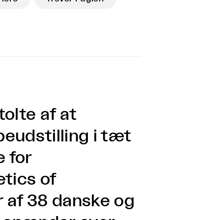
olte af at
eudstilling i tæt
 for
tics of
 af 38 danske og