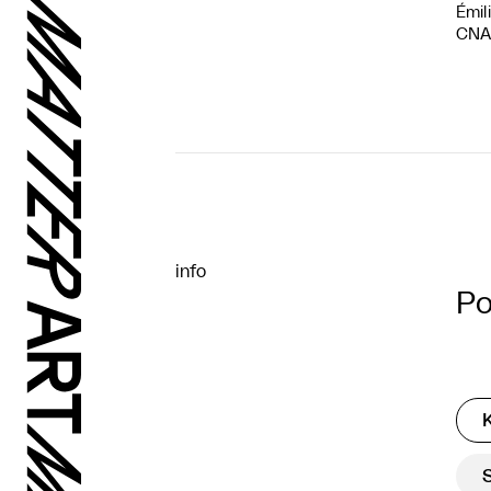
Émil
CNAP
info
Po