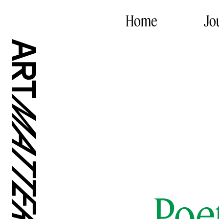
Home
Jo
Poe