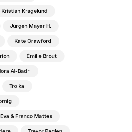
Kristian Kragelund
Jürgen Mayer H.
Kate Crawford
rion
Émilie Brout
ora Al-Badri
Troika
ornig
Eva & Franco Mattes
riere
Trevor Paglen