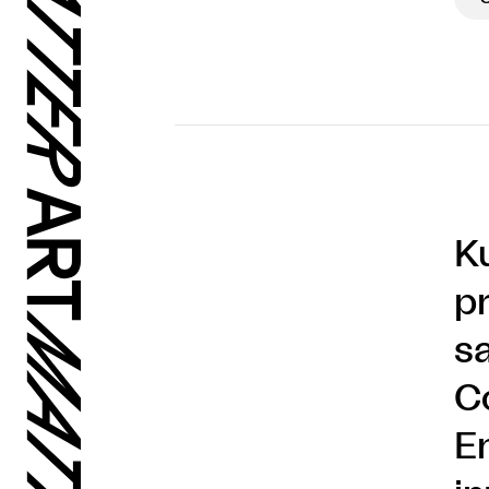
K
p
s
C
E