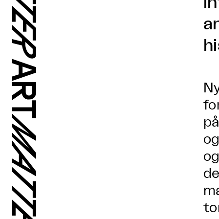
i
a
h
Ny
fo
på
og
og
de
ma
to