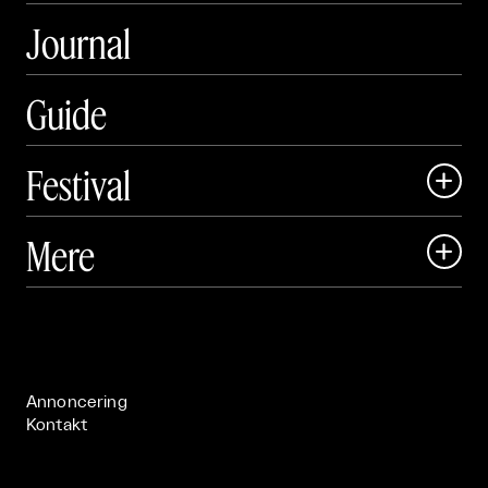
Journal
Guide
Festival

Art Matter Local

Mere

Art Matter Festival

Om

Live

Publikationer

Annoncering
Kontakt