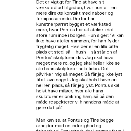
Det er vigtigt for Tine at have sit
værksted ud til gaden, hvor hun er i en
mere direkte kontakt med naboer og
forbipasserende. Derfor har
kunstnerparret bygget et værksted
mere, hvor Pontus har sit atelier i det
store rum inde i boligen. Hun siger: “Vi kan
ikke have atelier sammen, for han fylder
frygtelig meget. Hvis der er en lille bitte
plads et sted, så – hush – så står en af
Pontus’ skulpturer der. Jeg skal have
meget mere ro, og jeg skal heller ikke se
alle hans skulpturer hele tiden. Det
påvirker mig så meget. Så får jeg ikke lyst
til at lave noget. Jeg skal helst have en
hel ren plads, så får jeg lyst. Pontus skal
helst have miljøer, hvor alle hans
skulpturer er omkring ham, så på den
måde respekterer vi hinandens måde at
gøre det på.”
Man kan se, at Pontus og Tine begge
arbejder med en inderlighed og