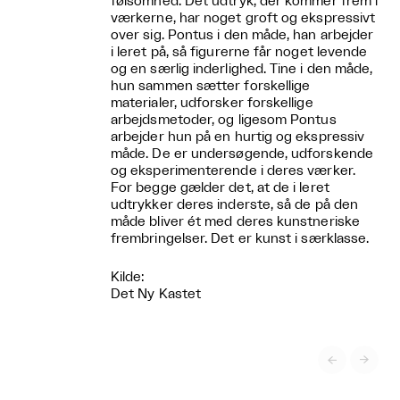
følsomhed. Det udtryk, der kommer frem i
værkerne, har noget groft og ekspressivt
over sig. Pontus i den måde, han arbejder
i leret på, så figurerne får noget levende
og en særlig inderlighed. Tine i den måde,
hun sammen sætter forskellige
materialer, udforsker forskellige
arbejdsmetoder, og ligesom Pontus
arbejder hun på en hurtig og ekspressiv
måde. De er undersøgende, udforskende
og eksperimenterende i deres værker.
For begge gælder det, at de i leret
udtrykker deres inderste, så de på den
måde bliver ét med deres kunstneriske
frembringelser. Det er kunst i særklasse.
Kilde:
Det Ny Kastet

