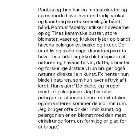
Pontus og Tine har en fantastisk stor og
spændende have, hvor en frodig vækst
og kunstnerparrets keramik går hånd i
hånd. Pontus’ fabeldyr stikker hovederne
op og Tines keramiske buster, store
blomster, vaser og krukker lyser op blandt
havens pelargonier, buske og træer. Der
er et liv og glade dage i kunstnerparrets
have. Tine lader sig ikke blot inspirere af
naturen og havens farver, dufte, blomster
og forskellige årstider. Hun bruger også
naturen direkte i sin kunst. Fx henter hun
blade i naturen, som hun laver aftryk af i
leret. Hun siger: “De blade, jeg bruger
mest, er pelargonier. Jeg har altid
pelargonier stående uden for mit atelier,
og om vinteren kommer de ind i mit rum.
Jeg bruger ofte cirkler i min kunst, og
pelargonien er en blomst med den mest
cirkelrunde form, en form jeg er glad for
at bruge.”