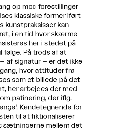
ng op mod forestillinger
ses klassiske former iført
ns kunstpraksisser kan
et, i en tid hvor skærme
nsisteres her i stedet på
 følge. På trods af at
af signatur – er det ikke
gang, hvor attituder fra
ses som et billede på det
, her arbejdes der med
om patinering, der iflg.
ænge’. Kendetegnende for
en til at fiktionaliserer
odsætningerne mellem det