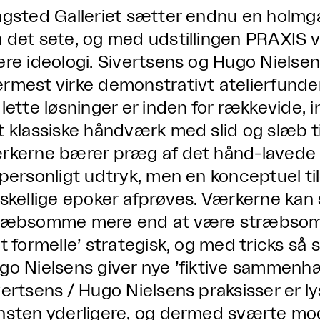
ngsted Galleriet sætter endnu en holmga
 det sete, og med udstillingen PRAXIS vi
ere ideologi. Sivertsens og Hugo Nielse
rmest virke demonstrativt atelierfunder
 lette løsninger er inden for rækkevide, i
t klassiske håndværk med slid og slæb til
rkerne bærer præg af det hånd-lavede – 
 personligt udtryk, men en konceptuel til
rskellige epoker afprøves. Værkerne kan 
ræbsomme mere end at være stræbsomt
t formelle’ strategisk, og med tricks så s
go Nielsens giver nye ’fiktive sammenh
ertsens / Hugo Nielsens praksisser er lyst
nsten yderligere, og dermed sværte m