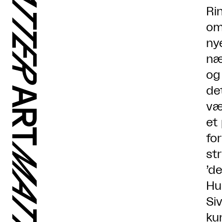
Ri
om
ny
næ
og
de
væ
et
fo
st
’de
Hu
Siv
ku