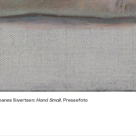
anes Sivertsen:
Hand Small
. Pressefoto