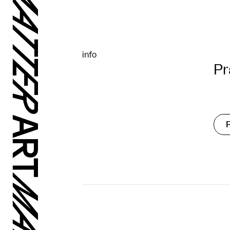
info
Pr