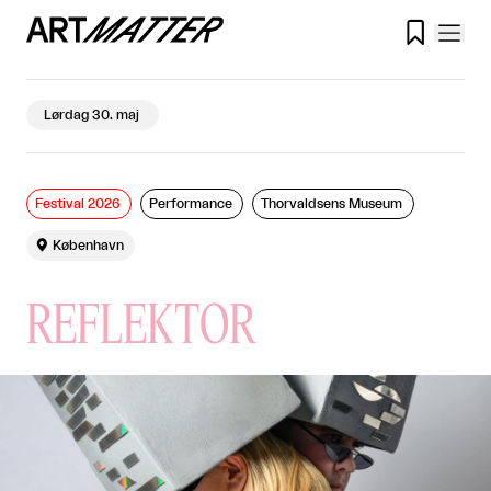

Lørdag 30. maj
Festival 2026
Performance
Thorvaldsens Museum

København
REFLEKTOR