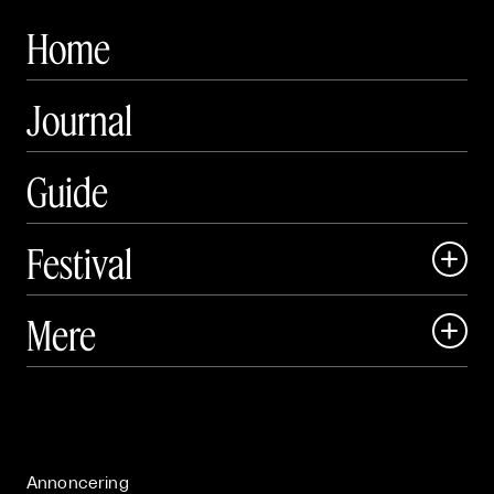
Home
Journal
Guide
Festival

Art Matter Local

Mere

Art Matter Festival

Om

Live

Publikationer

Annoncering