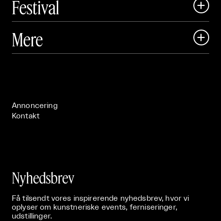
Festival

Art Matter Local

Mere

Art Matter Festival

Om

Live

Publikationer

Annoncering
Kontakt
Nyhedsbrev
Få tilsendt vores inspirerende nyhedsbrev, hvor vi
oplyser om kunstneriske events, ferniseringer,
udstillinger.