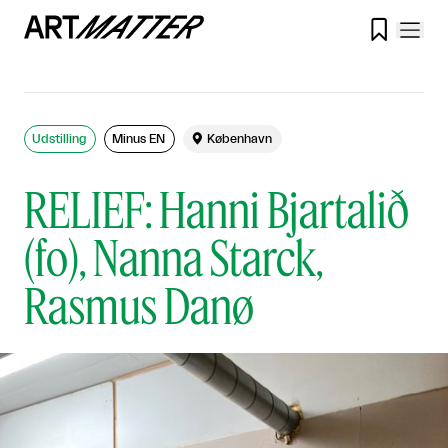

Udstilling
Minus ÉN

København
RELIEF: Hanni Bjartalið
(fo), Nanna Starck,
Rasmus Danø