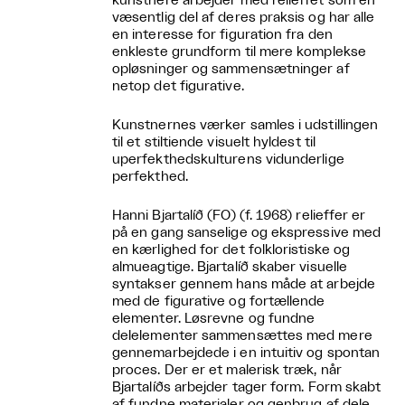
kunstnere arbejder med relieffet som en
væsentlig del af deres praksis og har alle
en interesse for figuration fra den
enkleste grundform til mere komplekse
opløsninger og sammensætninger af
netop det figurative.
Kunstnernes værker samles i udstillingen
til et stiltiende visuelt hyldest til
uperfekthedskulturens vidunderlige
perfekthed.
Hanni Bjartalíð (FO) (f. 1968) relieffer er
på en gang sanselige og ekspressive med
en kærlighed for det folkloristiske og
almueagtige. Bjartalíð skaber visuelle
syntakser gennem hans måde at arbejde
med de figurative og fortællende
elementer. Løsrevne og fundne
delelementer sammensættes med mere
gennemarbejdede i en intuitiv og spontan
proces. Der er et malerisk træk, når
Bjartalíðs arbejder tager form. Form skabt
af fundne materialer og genbrug af dele