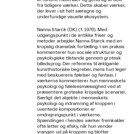
fra tidligere værker. Dette skaber værker,
der lever i sit helt særegne og
underfundige visuelle økosystem.
Nanna Starck (DK) (f. 1976). Med
udgangspunkt i de antikke friser og
metoder arbejder Nanna Starck med en
kropslig dramatisk fortælling. I sin praksis
kommenterer hun sociale strukturer og
psykologiske tilstande gennem grotesk
billedsprog. Der refereres til ældgamle
kunsthistoriske begreber, mens hun leger
med beskuerens følelser og fantasi. I
værkerne kommenterer hun menneskets
psykologi og følelsesmæssighed ved at
præsentere groteske kropslige scenarier.
Særligt det abjekte i menneskets
psykologi og indramning af kroppen i
uventede kompositioner er
omdrejningspunkt i værkerne.
Spændingen i hendes værker fremkalder
ofte latter og afsky, når hun vender
vrangen ud på kroppen og blotter