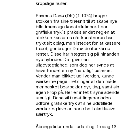
kropslige huller.
Rasmus Danø (DK) (f. 1974) bruger
stokken fra sine træsnit til at skabe nye
billedmæssige konstellationer. I den
grafiske tryk´s praksis er det reglen at
stokken kasseres når kunstneren har
trykt sit oplag, men istedet for at kassere
træet, genbruger Danø de ituskårne
rester. Disse har hægtet sig på hinanden i
nye hybrider. Det giver en
uligevægtighed, som dog her synes at
have fundet en ny “naturlig” balance.
Vender man blikket ud i verden, kunne
værkerne pege i retninger af den måde
mennesket bearbejder dyr, ting, samt sin
egen krop på. Her er intet tilsyneladende
umuligt. Danø vil i udstillingsperioden
udføre grafiske tryk af sine udstillede
værker og lave en serie helt eksklusive
særtryk.
Åbningstider under udstilling: fredag 13-