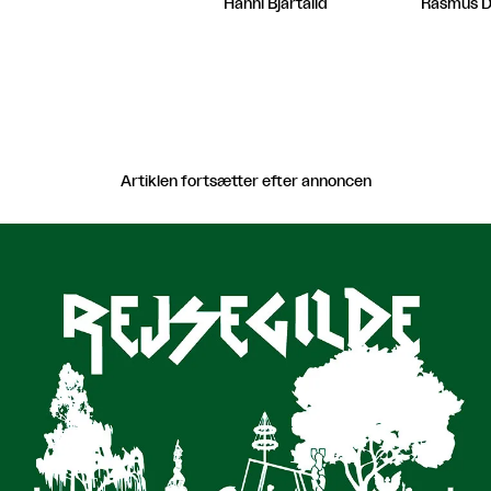
Hanni Bjartalid
Rasmus 
Artiklen fortsætter efter annoncen