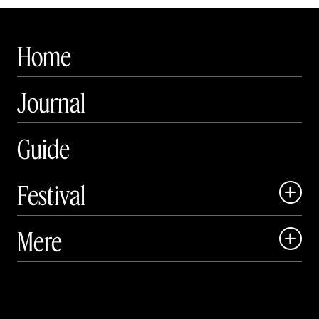
Home
Journal
Guide
Festival

Art Matter Local

Mere

Art Matter Festival

Om

Live

Publikationer
