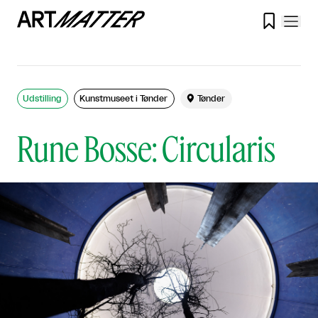

Udstilling
Kunstmuseet i Tønder

Tønder
Rune Bosse: Circularis