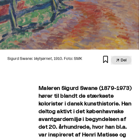

Sigurd Swane:
Vejhjørnet
, 1910. Foto: SMK

Del
Maleren Sigurd Swane (1879-1973)
hører til blandt de stærkeste
kolorister i dansk kunsthistorie. Han
deltog aktivt i det københavnske
avantgardemiljø i begyndelsen af
det 20. århundrede, hvor han bl.a.
var inspireret af Henri Matisse og