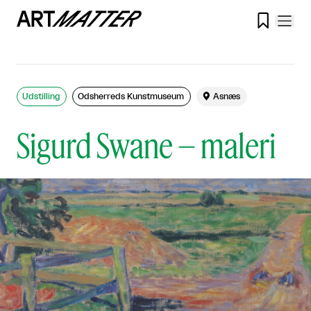

Udstilling
Odsherreds Kunstmuseum

Asnæs
Sigurd Swane – maleri