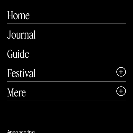
Home
Journal
Guide
Festival

Art Matter Local

Mere

Art Matter Festival

Om

Live

Publikationer

Annoncering