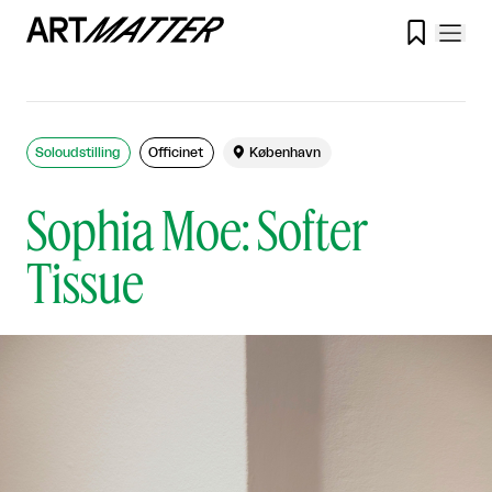

Soloudstilling
Officinet

København
Sophia Moe: Softer
Tissue