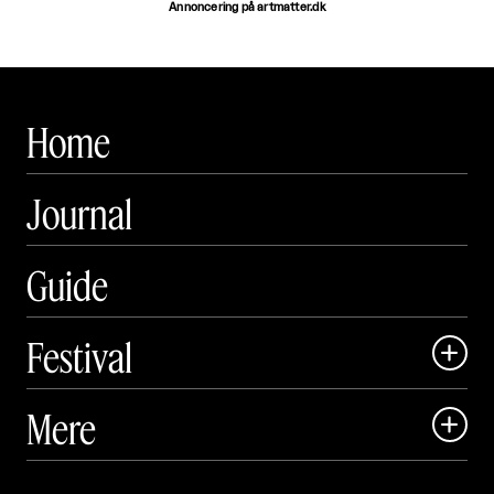
Annoncering på artmatter.dk
Home
Journal
Guide
Festival

Art Matter Local

Mere

Art Matter Festival

Om
