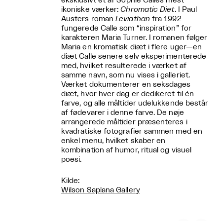
eksklusivt et af Sophie Calles mest
ikoniske værker:
Chromatic Diet
. I Paul
Austers roman
Leviathan
fra 1992
fungerede Calle som “inspiration” for
karakteren Maria Turner. I romanen følger
Maria en kromatisk diæt i flere uger—en
diæt Calle senere selv eksperimenterede
med, hvilket resulterede i værket af
samme navn, som nu vises i galleriet.
Værket dokumenterer en seksdages
diæt, hvor hver dag er dedikeret til én
farve, og alle måltider udelukkende består
af fødevarer i denne farve. De nøje
arrangerede måltider præsenteres i
kvadratiske fotografier sammen med en
enkel menu, hvilket skaber en
kombination af humor, ritual og visuel
poesi.
Kilde:
Wilson Saplana Gallery