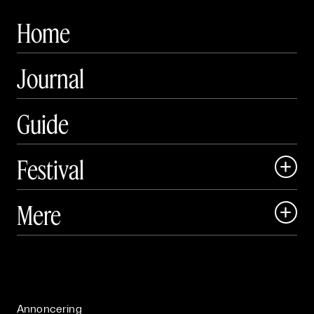
Home
Journal
Guide
Festival

Art Matter Local

Mere

Art Matter Festival

Om

Live

Publikationer

Annoncering