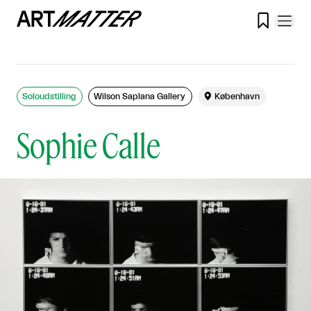

Soloudstilling
Wilson Saplana Gallery

København
Sophie Calle