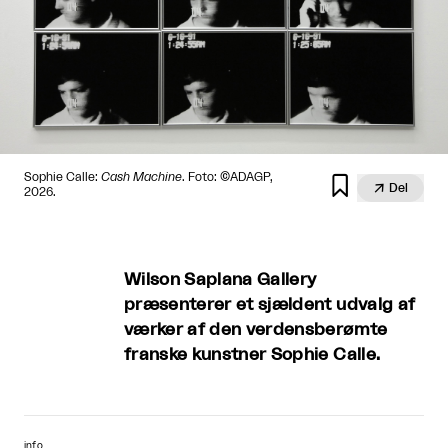
Sophie Calle:
Cash Machine
. Foto: ©️ADAGP,


Del
2026.
Wilson Saplana Gallery
præsenterer et sjældent udvalg af
værker af den verdensberømte
franske kunstner Sophie Calle.
info