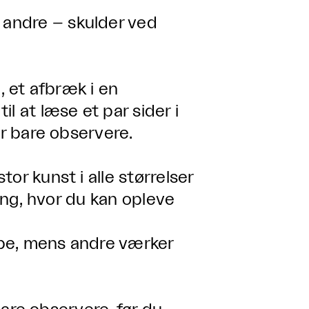
andre – skulder ved
, et afbræk i en
l at læse et par sider i
er bare observere.
or kunst i alle størrelser
ling, hvor du kan opleve
pe, mens andre værker