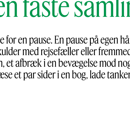
en faste samli
ne for en pause. En pause på egen 
ulder med rejsefæller eller fremmede
n, et afbræk i en bevægelse mod noge
 læse et par sider i en bog, lade tanke