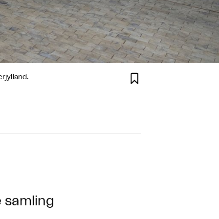

jylland.
e samling