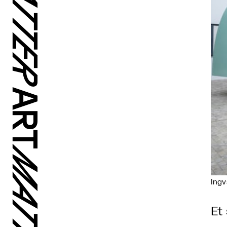
Ing
Et