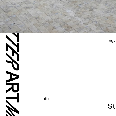
Ing
info
St