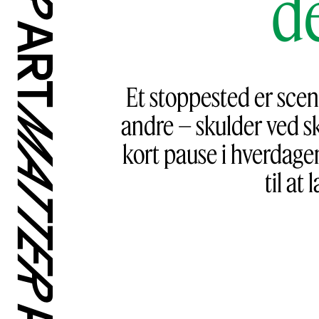
d
Et stoppested er sce
andre – skulder ved sk
kort pause i hverdage
til at