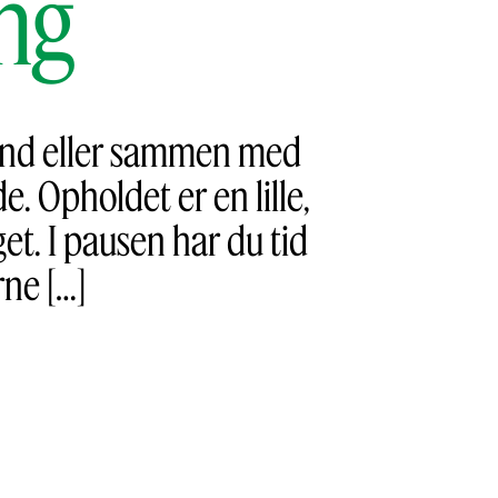
ng
hånd eller sammen med
. Opholdet er en lille,
t. I pausen har du tid
rne […]