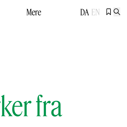
Mere
DA
EN


ker fra