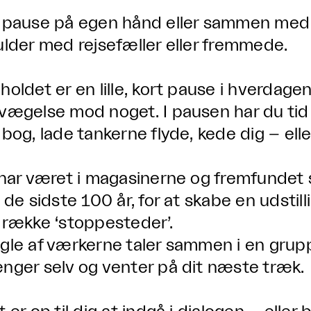
 pause på egen hånd eller sammen med 
ulder med rejsefæller eller fremmede.
holdet er en lille, kort pause i hverdagen
vægelse mod noget. I pausen har du tid ti
 bog, lade tankerne flyde, kede dig – ell
 har været i magasinerne og fremfundet st
a de sidste 100 år, for at skabe en udstil
 række ‘stoppesteder’.
gle af værkerne taler sammen i en grup
nger selv og venter på dit næste træk.