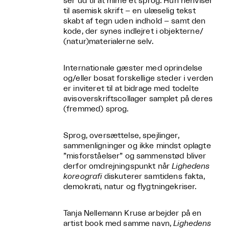
ser ud til at mime et sprog. Hun henviser
til asemisk skrift – en ulæselig tekst
skabt af tegn uden indhold – samt den
kode, der synes indlejret i objekterne/
(natur)materialerne selv.
Internationale gæster med oprindelse
og/eller bosat forskellige steder i verden
er inviteret til at bidrage med todelte
avisoverskriftscollager samplet på deres
(fremmed) sprog.
Sprog, oversættelse, spejlinger,
sammenligninger og ikke mindst oplagte
”misforståelser” og sammenstød bliver
derfor omdrejningspunkt når
Lighedens
koreografi
diskuterer samtidens fakta,
demokrati, natur og flygtningekriser.
Tanja Nellemann Kruse arbejder på en
artist book med samme navn,
Lighedens