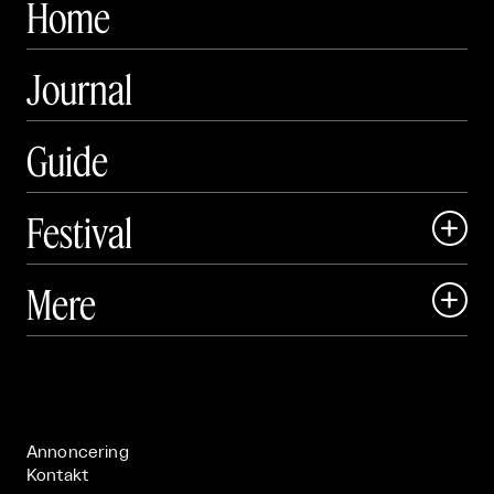
Home
Journal
Guide
Festival

Art Matter Local

Mere

Art Matter Festival

Om

Live

Publikationer

Annoncering
Kontakt