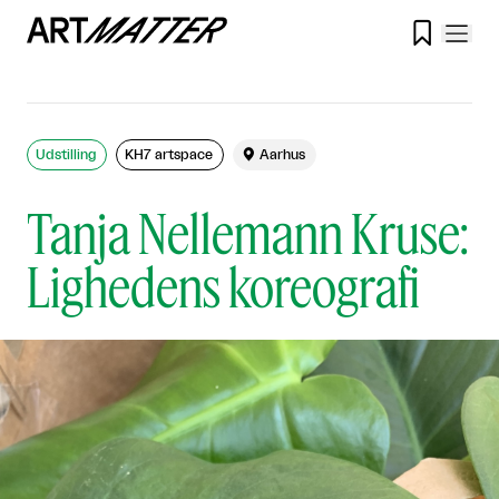

Udstilling
KH7 artspace

Aarhus
Tanja Nellemann Kruse:
Lighedens koreografi