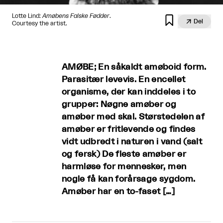
Lotte Lind:
Amøbens Falske Fødder
.


Del
Courtesy the artist.
AMØBE; En såkaldt amøboid form.
Parasitær levevis. En encellet
organisme, der kan inddeles i to
grupper: Nøgne amøber og
amøber med skal. Størstedelen af
amøber er fritlevende og findes
vidt udbredt i naturen i vand (salt
og fersk) De fleste amøber er
harmløse for mennesker, men
nogle få kan forårsage sygdom.
Amøber har en to-faset […]