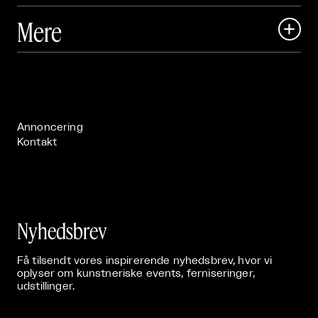
Art Matter Local

Mere

Art Matter Festival

Om

Live

Publikationer

Annoncering
Kontakt
Nyhedsbrev
Få tilsendt vores inspirerende nyhedsbrev, hvor vi
oplyser om kunstneriske events, ferniseringer,
udstillinger.