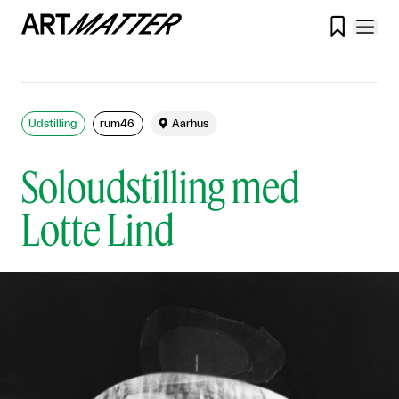

Udstilling
rum46

Aarhus
Soloudstilling med
Lotte Lind