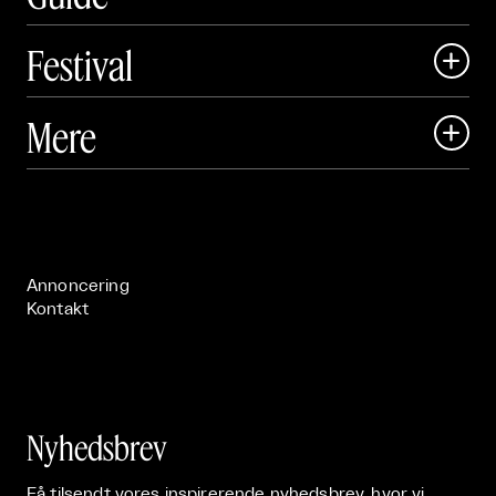
Festival

Art Matter Local

Mere

Art Matter Festival

Om

Live

Publikationer

Annoncering
Kontakt
Nyhedsbrev
Få tilsendt vores inspirerende nyhedsbrev, hvor vi