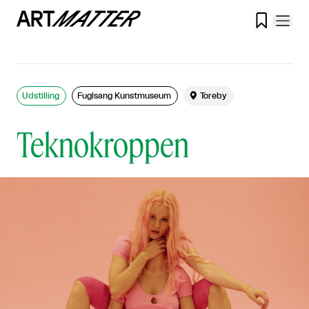

Udstilling
Fuglsang Kunstmuseum

Toreby
Teknokroppen