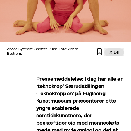
Arvida Byström:
Coexist
, 2022. Foto: Arvida


Del
Byström.
Pressemeddelelse: I dag har alle en
’teknokrop’ Særudstillingen
’Teknokroppen’ på Fuglsang
Kunstmuseum præsenterer otte
yngre etablerede
samtidskunstnere, der
beskæftiger sig med menneskets
møde med ny teknologi og det at