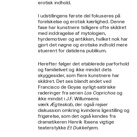
erotisk indhold.
I udstillingens første del fokuseres på
forelskelse og erotisk kærlighed. Denne
fase har kunstnere tidligere ofte skildret
med inddragelse af mytologien,
hyrdemotiver og antikken, hvilket nok har
gjort det nøgne og erotiske indhold mere
stuerent for datidens publikum.
Herefter følger det etablerede parforhold
og familielivet og ikke mindst dets
skyggesider, som flere kunstnere har
skildret. Det ses blandt andet ved
Francisco de Goyas syrligt-satiriske
raderinger fra serien
Los Caprichos
og
ikke mindst i J.F. Willumsens
værk
Ægteskab
, der også rejser
diskussion omkring kvindens ligestilling og
frigørelse, som det også kendes fra
dramatikeren Henrik Ibsens vigtige
teaterstykke
Et Dukkehjem.