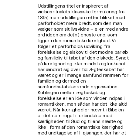
Udstillingens titel er inspireret af
vielsesritualets klassiske formulering fra
1897, men udstillingen retter blikket mod
parforholdet mere bredt, som den man
vælger som sit livsvidne – eller med andre
ord ideen om de(n) eneste ene, som
ligger i den romantiske kærlighed. Vi
følger et parforholds udvikling fra
forelskelse og elskov til det modne parløb
og familieliv til tabet af den elskede. Synet
på kærlighed og ikke mindst ægteskabet
har ændret sig over tid. Ægteskabet har
været og er i mange samfund rammen for
familien og dermed en
samfundsstabiliserende organisation.
Koblingen mellem ægteskab og
forelskelse er en ide som vinder indpas i
romantikken, men sådan har det ikke altid
været. Når kærlighed er nævnt i Bibelen
er det som regel i forbindelse med
kærligheden til Gud og til ens næste og
ikke i form af den romantiske kærlighed
med undtagelse af Højsangen, der har et