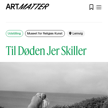

Udstilling
Museet for Religiøs Kunst

Lemvig
Til Døden Jer Skiller