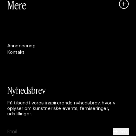
Mere

Art Matter Festival

Om

Live

Publikationer

Annoncering
Kontakt
Nyhedsbrev
Få tilsendt vores inspirerende nyhedsbrev, hvor vi
oplyser om kunstneriske events, ferniseringer,
udstillinger.
Send
