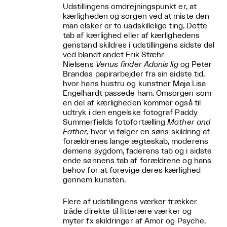
Udstillingens omdrejningspunkt er, at
kærligheden og sorgen ved at miste den
man elsker er to uadskillelige ting. Dette
tab af kærlighed eller af kærlighedens
genstand skildres i udstillingens sidste del
ved blandt andet Erik Stæhr-
Nielsens
Venus finder Adonis lig
og Peter
Brandes papirarbejder fra sin sidste tid,
hvor hans hustru og kunstner Maja Lisa
Engelhardt passede ham. Omsorgen som
en del af kærligheden kommer også til
udtryk i den engelske fotograf Paddy
Summerfields fotofortælling
Mother and
Father,
hvor vi følger en søns skildring af
forældrenes lange ægteskab, moderens
demens sygdom, faderens tab og i sidste
ende sønnens tab af forældrene og hans
behov for at forevige deres kærlighed
gennem kunsten.
Flere af udstillingens værker trækker
tråde direkte til litterære værker og
myter fx skildringer af Amor og Psyche,