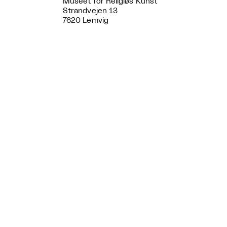
Museet for Religiøs Kunst
Strandvejen 13
7620 Lemvig