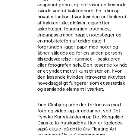
snapshot genre, og det viser en læsende
kvinde ved et køkkenbord. En intim og
privat situation, hvor kvinden er flankeret
af køkkenrulle, øldåser, cigaretter,
askebæger, foundation, ostehaps,
engangsskraber, bøger, notesbøger og
en mobiltelefon af ældre dato. I
forgrunden ligger papir med noter og
åbner således op for en anden persons
tilstedeværelse i rummet – beskueren
eller fotografen selv. Den læsende kvinde
er et yndet motiv i kunsthistorien, hvor
den læsende kvindes introverte aktivitet,
hovedsageligt fungerer som et æstetisk
og samlende element i værket.
Tine Oksbjerg arbejder fortrinsvis med
foto og video, og er uddannet ved Det
Fynske Kunstakademi og Det Kongelige
Danske Kunstakademi. Hun er ligeledes
også aktuel på dette års Floating Art