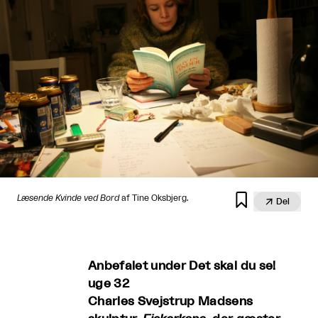

Læsende Kvinde ved Bord
af Tine Oksbjerg.

Del
Anbefalet under Det skal du se!
uge 32
Charles Svejstrup Madsens