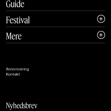
Guide
Festival

Art Matter Local

Mere

Art Matter Festival

Om

Live

Publikationer

Annoncering
Kontakt
Nyhedsbrev