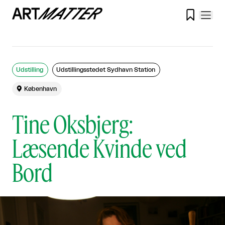

Udstilling
Udstillingsstedet Sydhavn Station

København
Tine Oksbjerg:
Læsende Kvinde ved
Bord