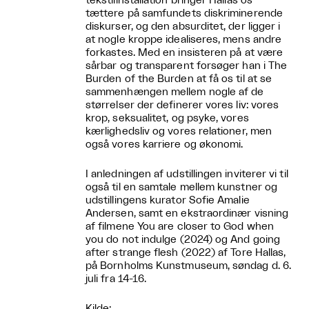
tekstilinstallation bringer Hallas os
tættere på samfundets diskriminerende
diskurser, og den absurditet, der ligger i
at nogle kroppe idealiseres, mens andre
forkastes. Med en insisteren på at være
sårbar og transparent forsøger han i The
Burden of the Burden at få os til at se
sammenhængen mellem nogle af de
størrelser der definerer vores liv: vores
krop, seksualitet, og psyke, vores
kærlighedsliv og vores relationer, men
også vores karriere og økonomi.
I anledningen af udstillingen inviterer vi til
også til en samtale mellem kunstner og
udstillingens kurator Sofie Amalie
Andersen, samt en ekstraordinær visning
af filmene You are closer to God when
you do not indulge (2024) og And going
after strange flesh (2022) af Tore Hallas,
på Bornholms Kunstmuseum, søndag d. 6.
juli fra 14-16.
Kilde: