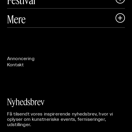
Art Matter Local

Mere

Art Matter Festival

Om

Live

Publikationer

Annoncering
Kontakt
Nyhedsbrev
Få tilsendt vores inspirerende nyhedsbrev, hvor vi
oplyser om kunstneriske events, ferniseringer,
udstillinger.