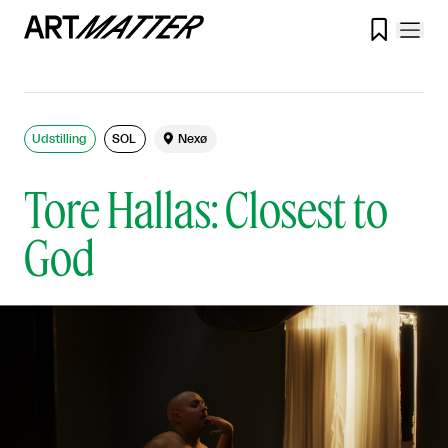

Udstilling
SOL

Nexø
Tore Hallas: Closest to
God