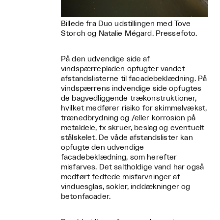
Billede fra Duo udstillingen med Tove
Storch og Natalie Mégard. Pressefoto.
På den udvendige side af
vindspærrepladen opfugter vandet
afstandslisterne til facadebeklædning. På
vindspærrens indvendige side opfugtes
de bagvedliggende trækonstruktioner,
hvilket medfører risiko for skimmelvækst,
trænedbrydning og /eller korrosion på
metaldele, fx skruer, beslag og eventuelt
stålskelet. De våde afstandslister kan
opfugte den udvendige
facadebeklædning, som herefter
misfarves. Det saltholdige vand har også
medført fedtede misfarvninger af
vinduesglas, sokler, inddækninger og
betonfacader.