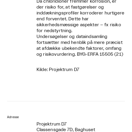
Da chloridioner fremmer korrosion, er
der risiko for, at fastgørelser og
inddækningsprofiler korroderer hurtigere
end forventet. Dette har
sikkerhedsmæssige aspekter – fx risiko
for nedstyrtning.
Undersøgelser og dataindsamling
fortsætter med henblik på mere præcist
at afdække ubekendte faktorer, omfang
og risikovurdering. BYG-ERFA 15505 (21)
Kilde: Projektrum D7
Adresse
Projektrum D7
Classensgade 7D, Baghuset