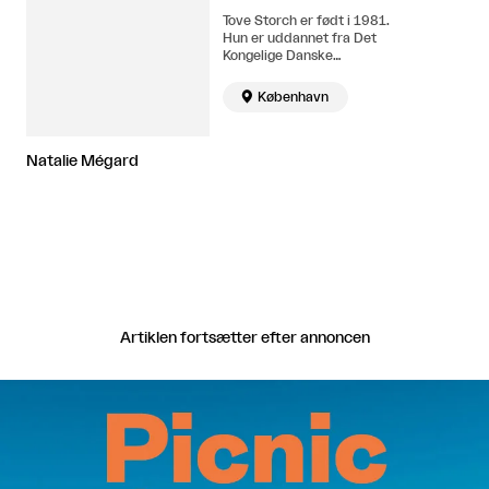
Tove Storch er født i 1981.
Hun er uddannet fra Det
Kongelige Danske
Kunstakademi (2000-2007),
Akademi der Bildende

København
Künste Wien (2003-2004) og
Kunsthochschule Berlin-
Weissensee (2005-2006).
Bor og arbejder i København.
Natalie Mégard
Artiklen fortsætter efter annoncen