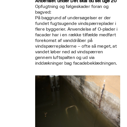
Anbefalet under Det skal du se! uge 20
Opfugtning og følgeskader foran og
bagved:
På baggrund af undersøgelser er der
fundet fugtsugende vindspærreplader i
flere byggerier. Anvendelse af O-plader i
facader har i en række tilfælde medført
forekomst af vanddråber på
vindspærrepladerne – ofte så meget, at
vandet løber ned ad vindspærren
gennem luftspalten og ud via
inddækninger bag facadebeklædningen.