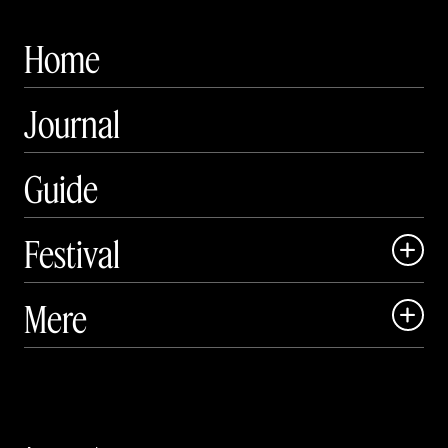
Home
Journal
Guide
Festival

Art Matter Local

Mere

Art Matter Festival

Om

Live

Publikationer
