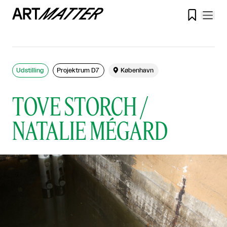

Udstilling
Projektrum D7

København
TOVE STORCH /
NATALIE MÉGARD