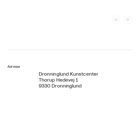


Adresse
Dronninglund Kunstcenter
Thorup Hedevej 1
9330 Dronninglund