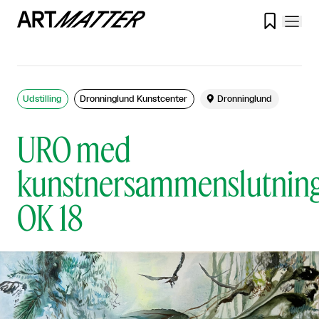

Udstilling
Dronninglund Kunstcenter

Dronninglund
URO med
kunstnersammenslutnin
OK 18