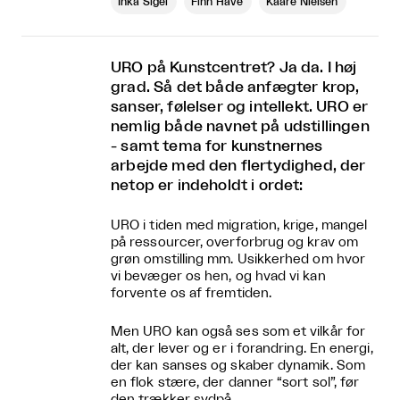
Inka Sigel
Finn Have
Kaare Nielsen
URO på Kunstcentret? Ja da. I høj
grad. Så det både anfægter krop,
sanser, følelser og intellekt. URO er
nemlig både navnet på udstillingen
- samt tema for kunstnernes
arbejde med den flertydighed, der
netop er indeholdt i ordet:
URO i tiden med migration, krige, mangel
på ressourcer, overforbrug og krav om
grøn omstilling mm. Usikkerhed om hvor
vi bevæger os hen, og hvad vi kan
forvente os af fremtiden.
Men URO kan også ses som et vilkår for
alt, der lever og er i forandring. En energi,
der kan sanses og skaber dynamik. Som
en flok stære, der danner “sort sol”, før
den trækker sydpå.