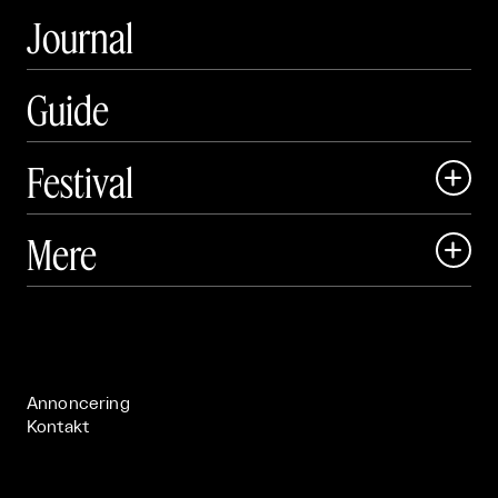
Journal
Guide
Festival

Art Matter Local

Mere

Art Matter Festival

Om

Live

Publikationer

Annoncering
Kontakt