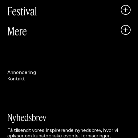
Festival

Art Matter Local

Mere

Art Matter Festival

Om

Live

Publikationer

Annoncering
Kontakt
Nyhedsbrev
Få tilsendt vores inspirerende nyhedsbrev, hvor vi
oplyser om kunstneriske events, ferniseringer,