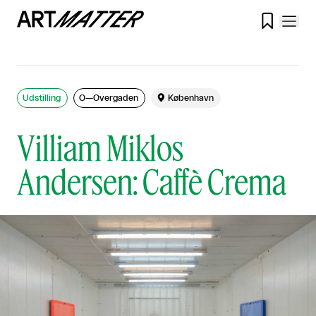

Udstilling
O—Overgaden

København
Villiam Miklos
Andersen: Caffè Crema