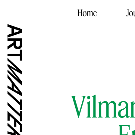
Home
Jo
Vilman
E