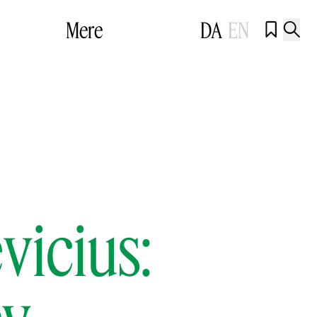
Mere
DA
EN


vicius:
ey