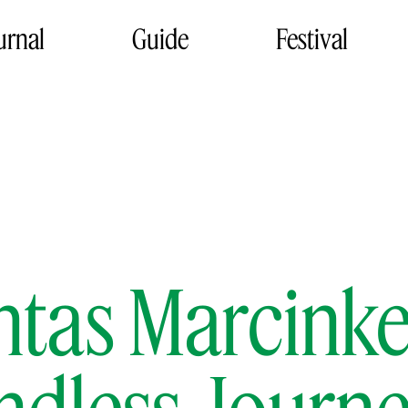
urnal
Guide
Festival
tas Marcinke
ndless Journ