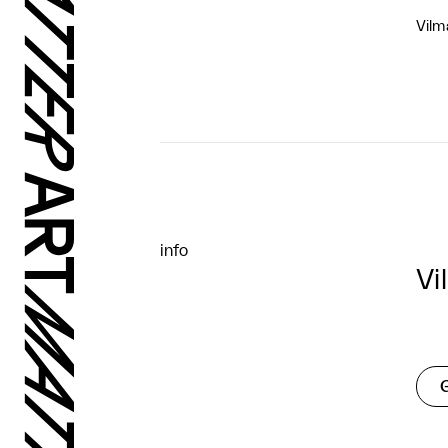
Vilm
info
Vi