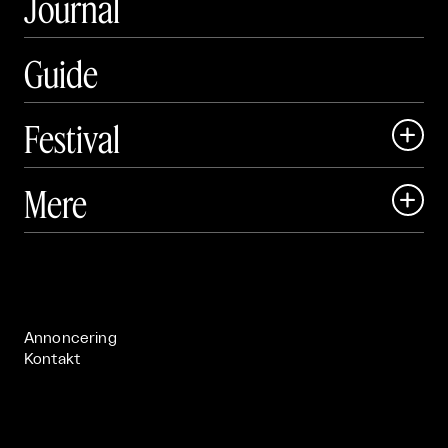
Journal
Guide
Festival

Art Matter Local

Mere

Art Matter Festival

Om

Live

Publikationer

Annoncering
Kontakt