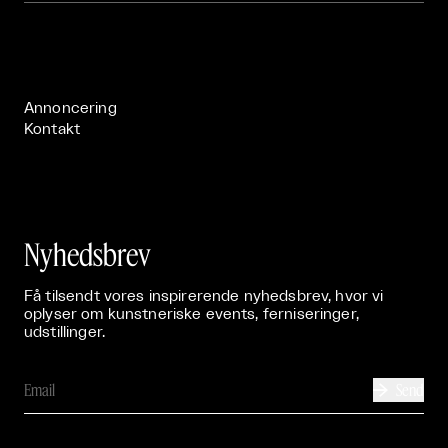
Om

Live

Publikationer

Annoncering
Kontakt
Nyhedsbrev
Få tilsendt vores inspirerende nyhedsbrev, hvor vi
oplyser om kunstneriske events, ferniseringer,
udstillinger.
Send
