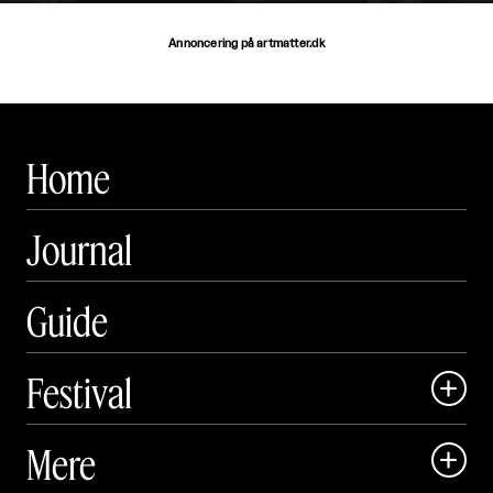
Annoncering på artmatter.dk
Home
Journal
Guide
Festival

Art Matter Local

Mere

Art Matter Festival
