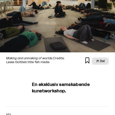
Making and unmaking of worlds
.Credits:


Del
Lasse Gottlieb little fish media
En eksklusiv samskabende
kunstworkshop.
info