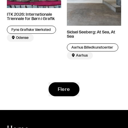
ITK 2026: Internationale
Triennale for Børn i Grafik
Fyns Grafiske Værksted
Sidsel Seeberg: At Sea, At
Sea

Odense
Aarhus Billedkunstcenter

Aarhus
Flere