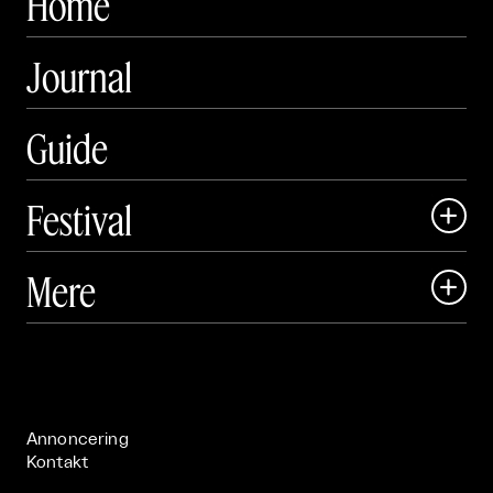
Home
Journal
Guide
Festival

Art Matter Local

Mere

Art Matter Festival

Om

Live

Publikationer

Annoncering
Kontakt