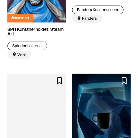
Randers Kunstmuseum

Randers
Åbner snart
SPH Kunstnerholdet: Steam
Art
Spinderihallerne

Vejle

