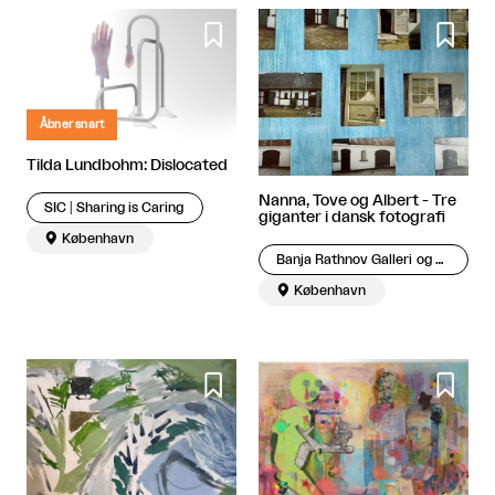


Åbner snart
Tilda Lundbohm: Dislocated
Nanna, Tove og Albert - Tre
SIC│Sharing is Caring
giganter i dansk fotografi

København
Banja Rathnov Galleri og Kunsthandel

København

