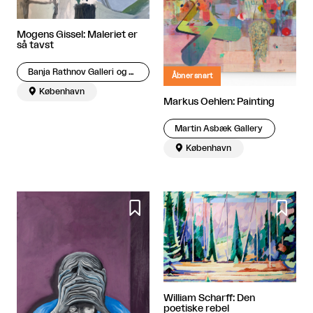
Mogens Gissel: Maleriet er
så tavst
Banja Rathnov Galleri og Kunsthandel
Åbner snart

København
Markus Oehlen: Painting
Martin Asbæk Gallery

København


William Scharff: Den
poetiske rebel