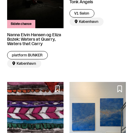
Tonk Angels
V1 Salon

København
Sidste chance
Nanna Elvin Hansen og Eliza
Bożek: Waters at Quarry,
Waters that Carry
platform BUNKER

København

