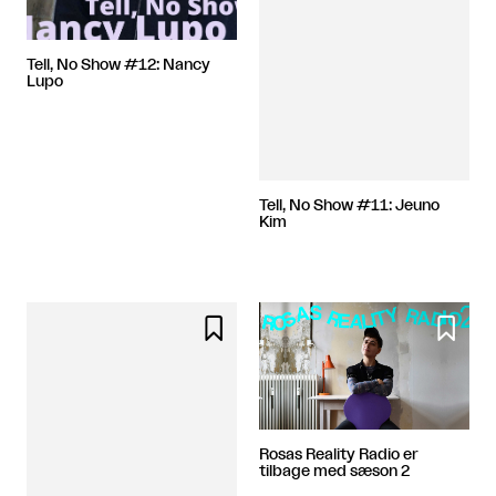
Tell, No Show #12: Nancy
Lupo
Tell, No Show #11: Jeuno
Kim


Rosas Reality Radio er
tilbage med sæson 2