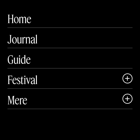
Home
Journal
Guide
Festival

Art Matter Local

Mere

Art Matter Festival

Om

Live

Publikationer
