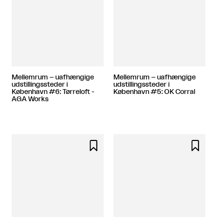
Mellemrum – uafhængige
Mellemrum – uafhængige
udstillingssteder i
udstillingssteder i
København #6: Tørreloft -
København #5: OK Corral
AGA Works

