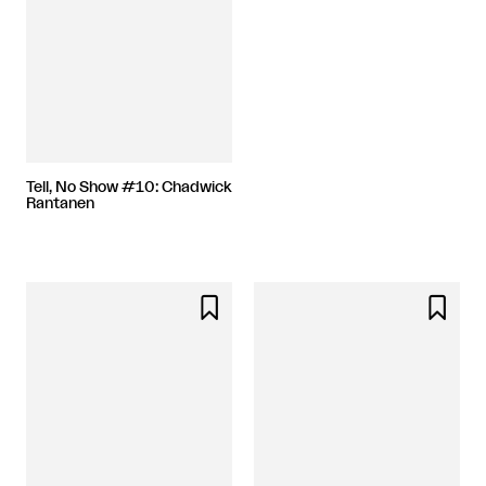
Tell, No Show #10: Chadwick
Rantanen

