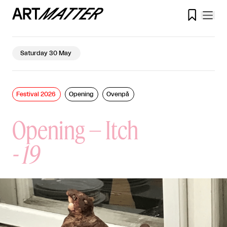

Saturday 30 May
Festival 2026
Opening
Ovenpå
Opening – Itch
-
19