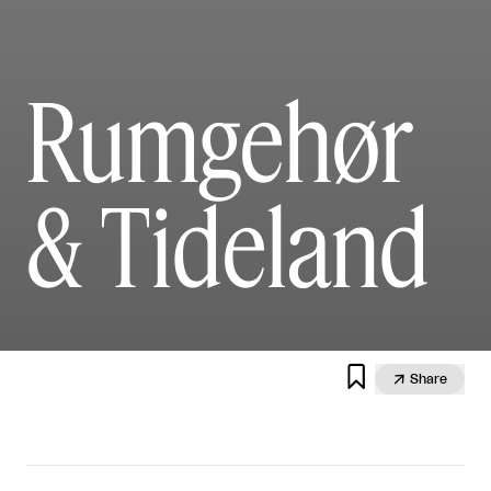
Rumgehør
& Tideland


Share