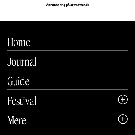
Annoncering på artmatter.dk
Home
Journal
Guide
Festival

Art Matter Local

Mere

Art Matter Festival

Om
