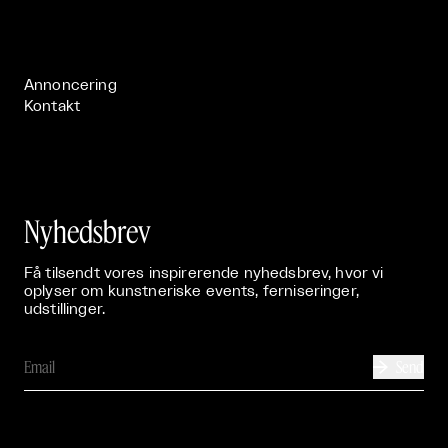
Live

Publikationer

Annoncering
Kontakt
Nyhedsbrev
Få tilsendt vores inspirerende nyhedsbrev, hvor vi
oplyser om kunstneriske events, ferniseringer,
udstillinger.
Send
