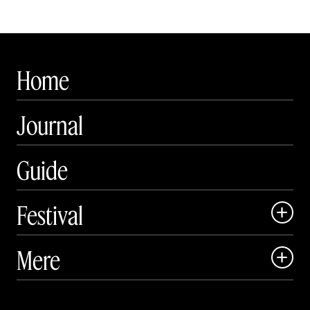
Home
Journal
Guide
Festival

Art Matter Local

Mere

Art Matter Festival

Om

Live
