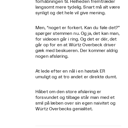
forhåbningen til. Helheden fremtræder
langsomt mere tydelig. Snart må alt være
synligt og det hele vil give mening.
Men, “noget er forkert. Kan du føle det?”
spørger stemmen nu. Og ja, det kan man,
for videoen går i ring. Og det er dér, det
går op for en at Würtz Overbeck driver
gæk med beskueren. Der kommer aldrig
nogen afsløring.
At lede efter en nål i en høstak ER
umuligt og at tro andet er direkte dumt.
Håbet om den store afsløring er
forsvundet og tilbage står man med et
smil på læben over sin egen naivitet og
Würtz Overbecks genialitet.