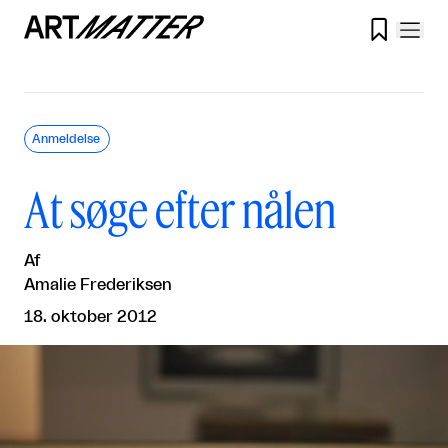

Anmeldelse
At søge efter nålen
Af
Amalie Frederiksen
18. oktober 2012