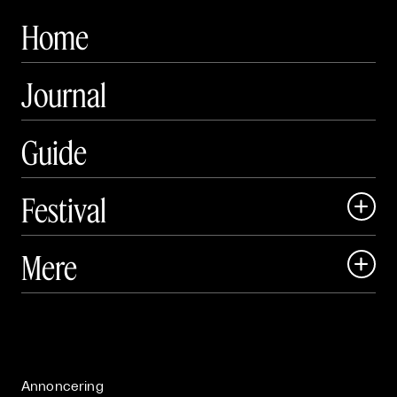
Home
Journal
Guide
Festival

Art Matter Local

Mere

Art Matter Festival

Om

Live

Publikationer

Annoncering