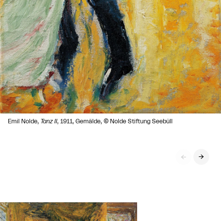
Emil Nolde,
Tanz II
, 1911, Gemälde, © Nolde Stiftung Seebüll

