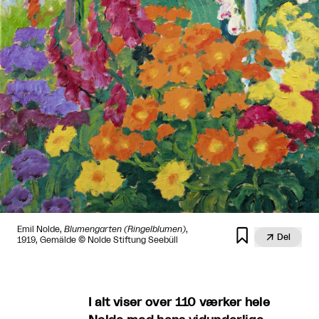
Emil Nolde,
Blumengarten (Ringelblumen)
,


Del
1919, Gemälde © Nolde Stiftung Seebüll
I alt viser over 110 værker hele