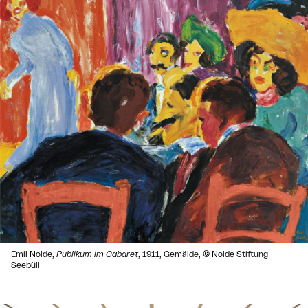
Emil Nolde,
Publikum im Cabaret
, 1911, Gemälde, © Nolde Stiftung
Seebüll