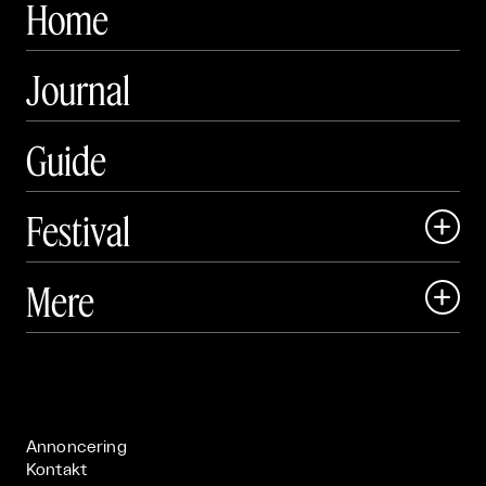
Home
Journal
Guide
Festival

Art Matter Local

Mere

Art Matter Festival

Om

Live

Publikationer

Annoncering
Kontakt