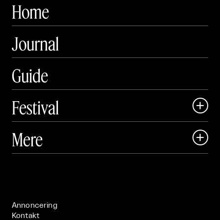
Home
Journal
Guide
Festival

Art Matter Local

Mere

Art Matter Festival

Om

Live

Publikationer

Annoncering
Kontakt