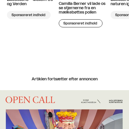
Camilla Berner vil lade os
naturen i
og Verden
se stjernerne fra en
mælkebøttes pollen
Sponsor
Sponsoreret indhold
Sponsoreret indhold
Artiklen fortsætter efter annoncen