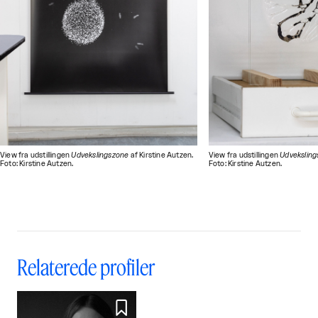
View fra udstillingen
Udvekslingszone
af Kirstine Autzen.
View fra udstillingen
Udvekslin
Foto: Kirstine Autzen.
Foto: Kirstine Autzen.
Relaterede profiler
