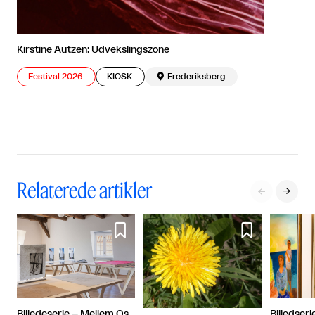
Kirstine Autzen: Udvekslingszone
Festival 2026
KIOSK

Frederiksberg
Relaterede artikler




Billedseri
Billedeserie – Mellem Os