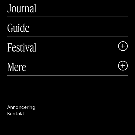
Journal
Guide
Festival

Art Matter Local

Mere

Art Matter Festival

Om

Live

Publikationer

Annoncering
Kontakt