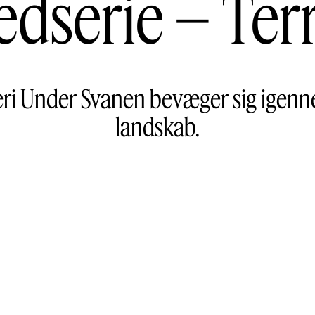
ledserie – Te
leri Under Svanen bevæger sig igenn
landskab.