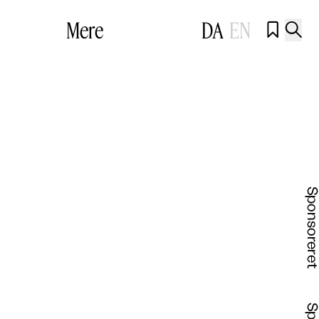
Mere
DA
EN

