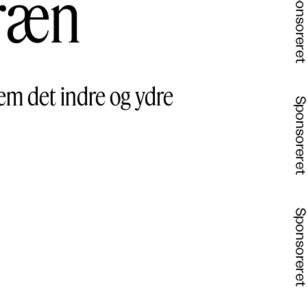
rræn
em det indre og ydre