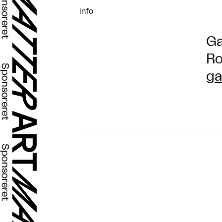
info
Ga
Ro
ga