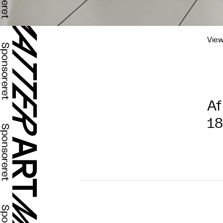
View
Af
18