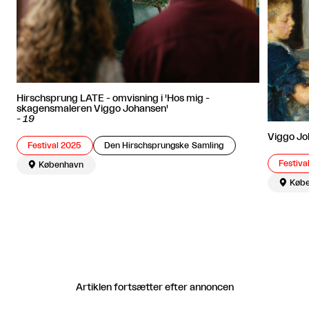
Hirschsprung LATE - omvisning i 'Hos mig -
skagensmaleren Viggo Johansen'
-
19
Viggo Jo
Festival 2025
Den Hirschsprungske Samling
Festiva

København

Køb
Artiklen fortsætter efter annoncen