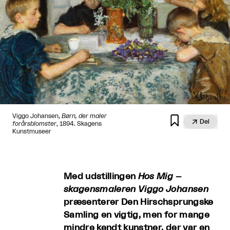
Viggo Johansen,
Børn, der maler


Del
forårsblomster
, 1894. Skagens
Kunstmuseer
Med udstillingen
Hos Mig –
skagensmaleren Viggo Johansen
præsenterer Den Hirschsprungske
Samling en vigtig, men for mange
mindre kendt kunstner, der var en