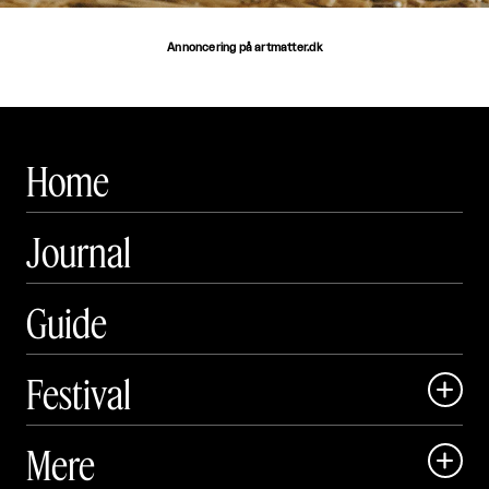
Annoncering på artmatter.dk
Home
Journal
Guide
Festival

Art Matter Local

Mere

Art Matter Festival
