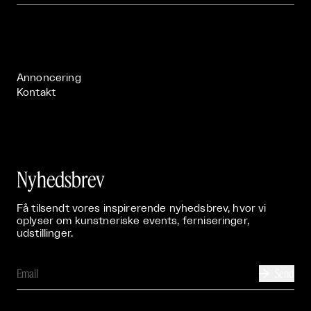
Om

Live

Publikationer

Annoncering
Kontakt
Nyhedsbrev
Få tilsendt vores inspirerende nyhedsbrev, hvor vi
oplyser om kunstneriske events, ferniseringer,
udstillinger.
Send
