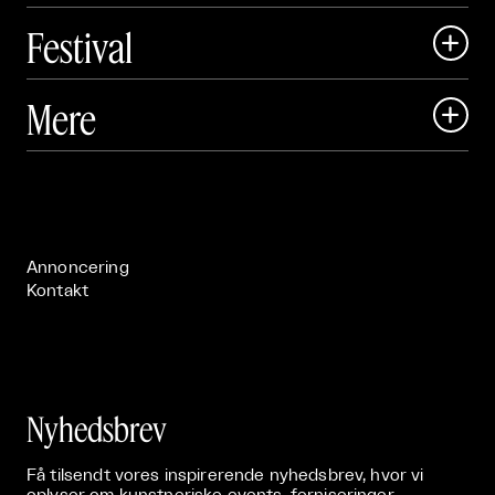
Festival

Art Matter Local

Mere

Art Matter Festival

Om

Live

Publikationer

Annoncering
Kontakt
Nyhedsbrev
Få tilsendt vores inspirerende nyhedsbrev, hvor vi