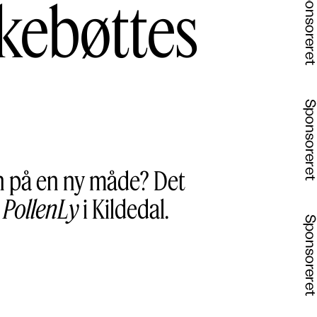
lkebøttes
ren på en ny måde? Det
t
PollenLy
i Kildedal.