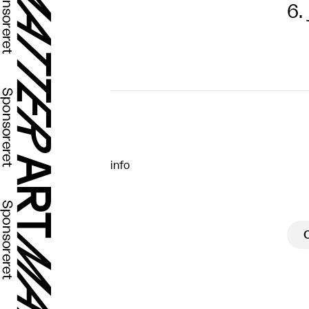
6.
info