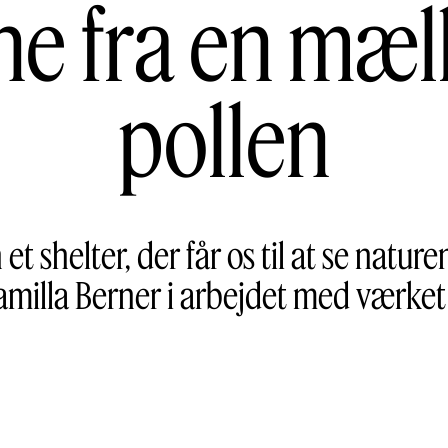
ne fra en mæ
pollen
 shelter, der får os til at se natu
amilla Berner i arbejdet med værke