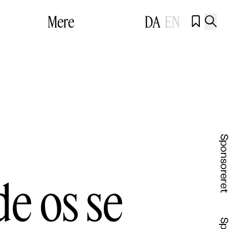
Mere
DA
EN


de os se