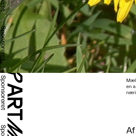
Mælk
en a
næri
Af