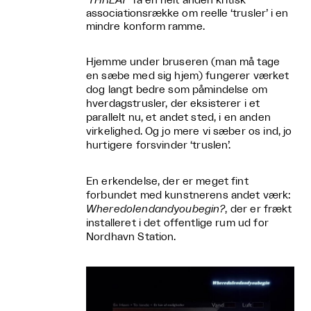
‘THREAT’
få en helt anden kritisk
associationsrække om reelle ‘trusler’ i en
mindre konform ramme.
Hjemme under bruseren (man må tage
en sæbe med sig hjem) fungerer værket
dog langt bedre som påmindelse om
hverdagstrusler, der eksisterer i et
parallelt nu, et andet sted, i en anden
virkelighed. Og jo mere vi sæber os ind, jo
hurtigere forsvinder ‘truslen’.
En erkendelse, der er meget fint
forbundet med kunstnerens andet værk:
WheredoIendandyoubegin?
, der er frækt
installeret i det offentlige rum ud for
Nordhavn Station.