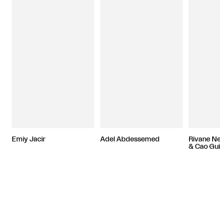
Emiy Jacir
Adel Abdessemed
Rivane N
& Cao Gu