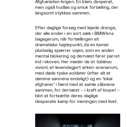
Afghanistan-krigen. En klam, desperat,
men også hudløs og smuk fortælling, der
langsomt stykkes sammen.
Efter daglige forsøg med lejede drenge,
der alle ender i en sort sæk i BMW’ens
bagagerum, når fortællingen sit
dramatiske højdepunkt, da en kamel
pludselig spærrer vejen, som en anden
mental blokering og dernæst fører parret
ind i skoven. Her møder de et
tableau
vivant,
et levendegjort ørken-scenarium,
med døde tyske soldater (efter alt at
dømme sønnens endeligt) og en ‘lokal
afghaner’ i færd med at samle våbnene
sammen, for dernæst – i kraft af loopet –
blot at fortsætte deres daglige
desperate kamp for meningen med livet.