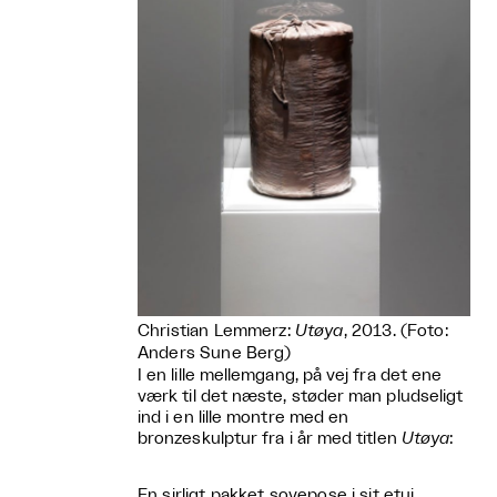
Christian Lemmerz:
Utøya
, 2013. (Foto:
Anders Sune Berg)
I en lille mellemgang, på vej fra det ene
værk til det næste, støder man pludseligt
ind i en lille montre med en
bronzeskulptur fra i år med titlen
Utøya
:
En sirligt pakket sovepose i sit etui.