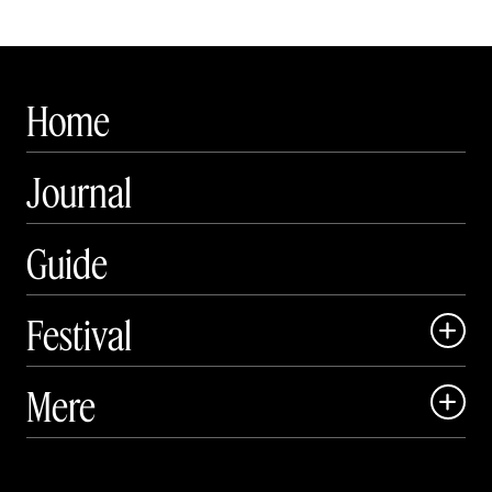
Home
Journal
Guide
Festival

Art Matter Local

Mere

Art Matter Festival

Om

Live
