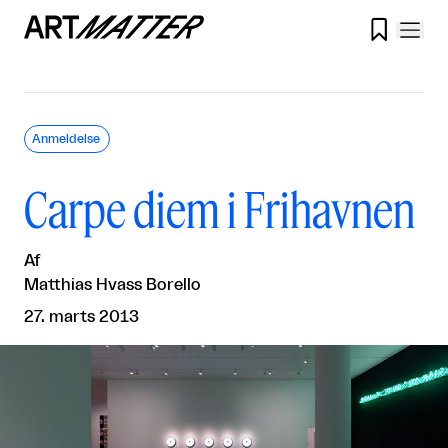

Anmeldelse
Carpe diem i Frihavnen
Af
Matthias Hvass Borello
27. marts 2013