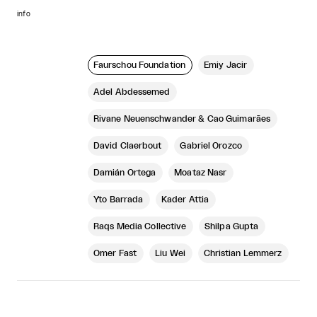
info
Faurschou Foundation
Emiy Jacir
Adel Abdessemed
Rivane Neuenschwander & Cao Guimarães
David Claerbout
Gabriel Orozco
Damián Ortega
Moataz Nasr
Yto Barrada
Kader Attia
Raqs Media Collective
Shilpa Gupta
Omer Fast
Liu Wei
Christian Lemmerz